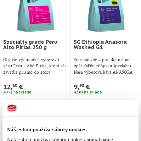
Specialty grade Peru
SG Ethiopia Anasora
Alto Pirias 250 g
Washed G1
Objavte výnimočnú výberovú
Sme radi, že v ponuke máme
kávu Peru – Alto Pirias, ktorá vás
opäť ďalšiu etiópsku špecialitu.
zavedie priamo do srdca
Naša výberová káva ANASORA
severného …
WASHED …
12,
€
9,
€
60
90
40 ks na sklade
42 ks na sklade
Náš eshop používa súbory cookies
Náš eshop používa súbory cookies pomáhajúce