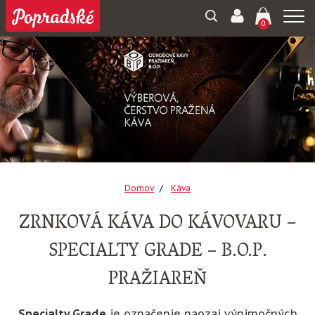
Togg
0
navi
Domov
Káva
ZRNKOVÁ KÁVA DO KÁVOVARU –
SPECIALTY GRADE – B.O.P.
PRAŽIAREŇ
Specialty Grade
je označenie naozaj výnimočných