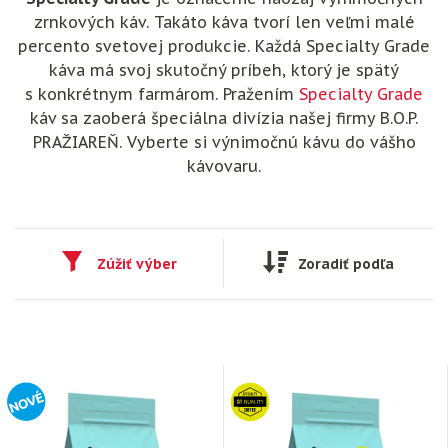
zrnkových káv. Takáto káva tvorí len veľmi malé
percento svetovej produkcie. Každá Specialty Grade
káva má svoj skutočný príbeh, ktorý je spätý
s konkrétnym farmárom. Pražením
Specialty Grade
káv sa zaoberá špeciálna divízia našej firmy B.O.P.
PRAŽIAREŇ. Vyberte si výnimočnú kávu do vášho
kávovaru.
Zúžiť výber
Zoradiť podľa