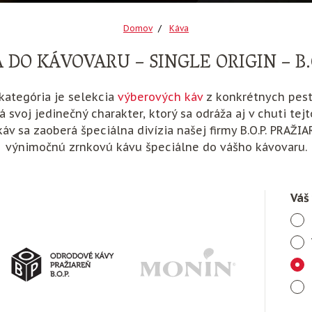
Domov
Káva
DO KÁVOVARU – SINGLE ORIGIN – B.
kategória je selekcia
výberových káv
z konkrétnych pesto
 svoj jedinečný charakter, ktorý sa odráža aj v chuti tej
áv sa zaoberá špeciálna divízia našej firmy B.O.P. PRAŽIA
výnimočnú zrnkovú kávu špeciálne do vášho kávovaru.
Váš