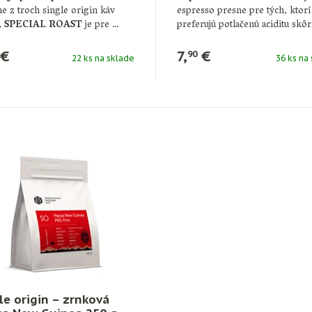
e z troch single origin káv
espresso presne pre tých, ktorí
P. SPECIAL ROAST
je pre …
preferujú potlačenú aciditu skô
€
7,
€
90
22 ks na sklade
36 ks na
le origin – zrnková