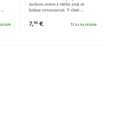
mokrou cestou a väčšie zrná sú
r …
krásne rovnomerné. V chuti …
7,
€
90
 sklade
31 ks na sklade