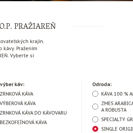
O.P. PRAŽIAREŇ
vateľských krajín.
to kávy. Pražením
REŇ. Vyberte si
 výber káv:
Odroda:
ZRNKOVÁ KÁVA
KÁVA 100 % 
VÝBEROVÁ KÁVA
ZMES ARABIC
A ROBUSTA
ZRNKOVÁ KÁVA DO KÁVOVARU
SPECIALTY G
BEZKOFEÍNOVÁ KÁVA
SINGLE ORIG