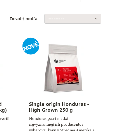
Zoradiť podľa:
---------
d
Single origin Honduras -
kg)
High Grown 250 g
orili
Honduras patrí medzi
najvýznamnejších producentov
výberovej kávy v Strednej Amerike a