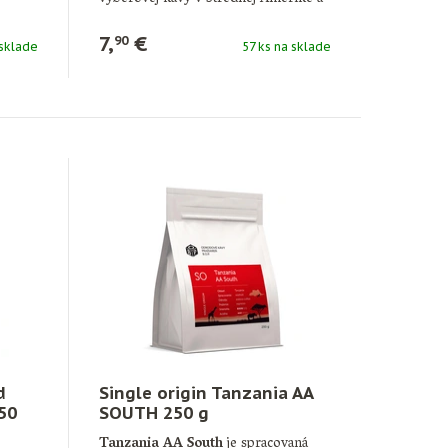
je známy predovšetkým kvalitnými …
7,
€
90
 sklade
57 ks na sklade
d
Single origin Tanzania AA
50
SOUTH 250 g
Tanzania AA South
je spracovaná