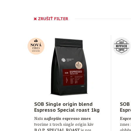
ZRUŠIŤ FILTER
SOB Single origin blend
SOB 
Espresso Special roast 1kg
Espr
Našu
najlepšiu espresso zmes
Espre
tvoríme z troch single origin káv
zmes n
B.O.P. SPECIAL ROAST
je pre …
obľub