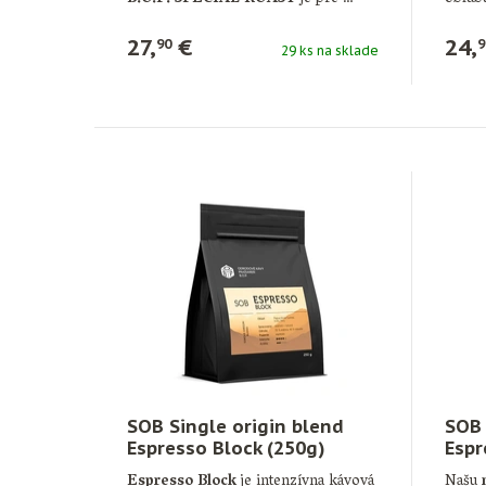
acidit
27,
€
24,
90
9
29 ks na sklade
SOB Single origin blend
SOB 
Espresso Block (250g)
Espr
250
Espresso Block
je intenzívna kávová
Našu