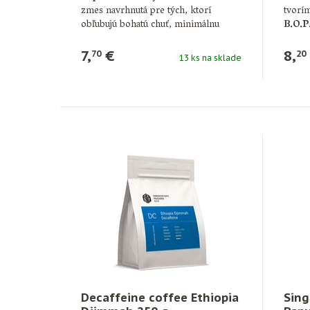
zmes navrhnutá pre tých, ktorí
tvorím
obľubujú bohatú chuť, minimálnu
B.O.
aciditu …
7,
€
8,
70
20
13 ks na sklade
Decaffeine coffee Ethiopia
Sing