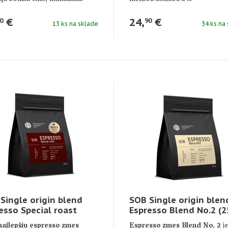
u …
€
24,
€
0
90
13 ks na sklade
34 ks na
Single origin blend
SOB Single origin blen
esso Special roast
Espresso Blend No.2 (2
g
g)
najlepšiu espresso zmes
Espresso zmes Blend No. 2
je