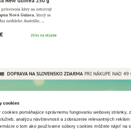
a New Guinea 250 g
 privezenia kávy na ostrovný
apua Nová Guinea
, ktorý sa
za neďaleko Austrálie, …
€
20 ks na sklade
DOPRAVA NA SLOVENSKO ZDARMA
PRI NÁKUPE NAD 49 
PRE PRIATEĽOV
y cookies
a spoločnosti
Popradské
 cookies pomáhajúce správnemu fungovaniu webovej stránky, 
nes
Mistral tea
lužieb, analýzu návštevnosti a zobrazenie relevantných reklám
vá predajňa
Popradská káva
vy
formácie o tom ako používame súbory cookies môžete nájsť na 