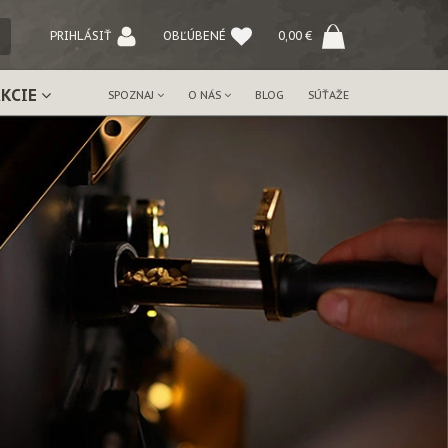
NÝ
PRIHLÁSIŤ
OBĽÚBENÉ
0,00
€
AKCIE
SPOZNAJ
O NÁS
BLOG
SÚŤAŽE