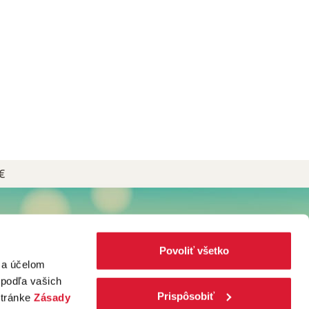
€
NEWSLETTER
Prihláste sa do Newslettera plného
Povoliť všetko
čajových receptov, kávových špecialít
za účelom
a noviniek zo sveta Popradské!
 podľa vašich
Prispôsobiť
stránke
Zásady
TO CHCEM!