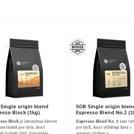
Single origin blend
SOB Single origin blen
esso Block (1kg)
Espresso Blend No.2 (1
sso Block
je intenzívna kávová
Espresso Blend No. 2
sme vytv
avrhnutá pre tých, ktorí
pre tých, ktorí obľubujú kávy s
ujú bohatú chuť, minimálnu
menšou aciditou a …