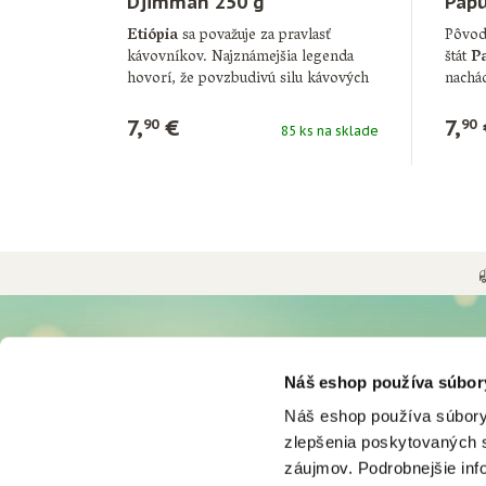
Djimmah 250 g
Papu
Etiópia
sa považuje za pravlasť
Pôvod
kávovníkov. Najznámejšia legenda
štát
P
hovorí, že povzbudivú silu kávových
nachád
zŕn
objavil …
7,
€
7,
90
90
85 ks na sklade
UŽITOČNÉ INFORMÁCIE
O NÁS
Náš eshop používa súbor
Možnosti a ceny doručenia
Históri
Náš eshop používa súbory
Možnosti platby
Firma d
zlepšenia poskytovaných s
Obchodné podmienky
Podniko
Odstúpiť od zmluvy tu
Svet ká
záujmov. Podrobnejšie in