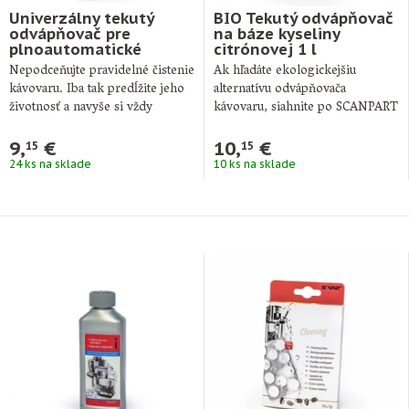
Univerzálny tekutý
BIO Tekutý odvápňovač
odvápňovač pre
na báze kyseliny
plnoautomatické
citrónovej 1 l
kávovary 1 l
Nepodceňujte pravidelné čistenie
Ak hľadáte ekologickejšiu
kávovaru. Iba tak predĺžite jeho
alternatívu odvápňovača
životnosť a navyše si vždy
kávovaru, siahnite po SCANPART
vychutnáte kvalitnú …
BIO. Je vyrobený na báze
kyseliny …
9,
€
10,
€
15
15
24 ks na sklade
10 ks na sklade