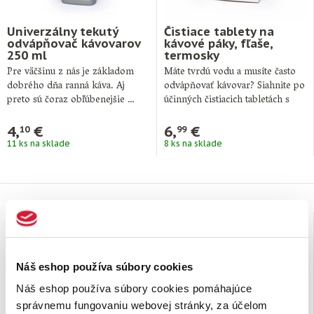
Univerzálny tekutý
Čistiace tablety na
odvápňovač kávovarov
kávové páky, fľaše,
250 ml
termosky
Pre väčšinu z nás je základom
Máte tvrdú vodu a musíte často
dobrého dňa ranná káva. Aj
odvápňovať kávovar? Siahnite po
preto sú čoraz obľúbenejšie …
účinných čistiacich tabletách s
univerzálnejším …
4,
€
6,
€
10
99
11 ks na sklade
8 ks na sklade
Náš eshop používa súbory cookies
Náš eshop používa súbory cookies pomáhajúce
správnemu fungovaniu webovej stránky, za účelom