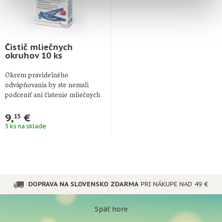
Čistič mliečnych
okruhov 10 ks
Okrem pravidelného
odvápňovania by ste nemali
podceniť ani čistenie mliečnych
okruhov. Na všetkých častiach,
cez …
9,
€
15
5 ks na sklade
DOPRAVA NA SLOVENSKO ZDARMA
PRI NÁKUPE NAD 49 €
Späť hore