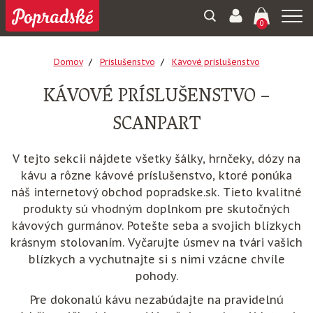
Togg
0
navi
Domov
Príslušenstvo
Kávové príslušenstvo
KÁVOVÉ PRÍSLUŠENSTVO –
SCANPART
V tejto sekcii nájdete všetky šálky, hrnčeky, dózy na
kávu a rôzne kávové príslušenstvo, ktoré ponúka
náš internetový obchod popradske.sk. Tieto kvalitné
produkty sú vhodným doplnkom pre skutočných
kávových gurmánov. Potešte seba a svojich blízkych
krásnym stolovaním. Vyčarujte úsmev na tvári vašich
blízkych a vychutnajte si s nimi vzácne chvíle
pohody.
Pre dokonalú kávu nezabúdajte na pravidelnú