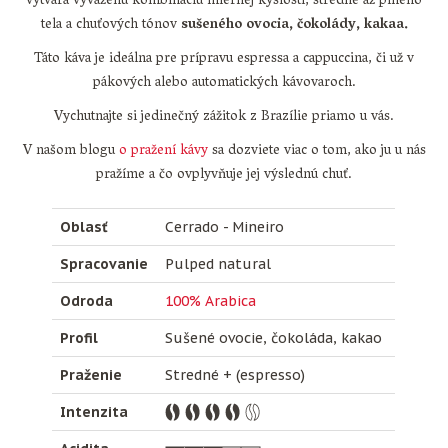
vytvára vyváženú kombináciu miernej kyslosti, stredne až plného
tela a chuťových tónov
sušeného ovocia, čokolády, kakaa.
Táto káva je ideálna pre prípravu espressa a cappuccina, či už v
pákových alebo automatických kávovaroch.
Vychutnajte si jedinečný zážitok z Brazílie priamo u vás.
V našom blogu
o pražení kávy
sa dozviete viac o tom, ako ju u nás
pražíme a čo ovplyvňuje jej výslednú chuť.
Oblasť
Cerrado - Mineiro
Spracovanie
Pulped natural
Odroda
100% Arabica
Profil
Sušené ovocie, čokoláda, kakao
Praženie
Stredné + (espresso)
Intenzita