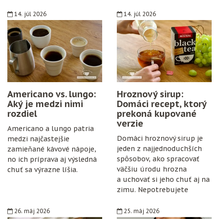
14. júl 2026
14. júl 2026
Americano vs. lungo:
Hroznový sirup:
Aký je medzi nimi
Domáci recept, ktorý
rozdiel
prekoná kupované
verzie
Americano a lungo patria
Domáci hroznový sirup je
medzi najčastejšie
jeden z najjednoduchších
zamieňané kávové nápoje,
spôsobov, ako spracovať
no ich príprava aj výsledná
väčšiu úrodu hrozna
chuť sa výrazne líšia.
a uchovať si jeho chuť aj na
zimu. Nepotrebujete
špeciálne vybavenie,
konzervanty ani zložitý
26. máj 2026
25. máj 2026