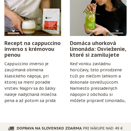
postup. Stačí zrelé hrozno,
cukor, citrón, čisté fľaše
a trochu trpezlivosti.
Recept na cappuccino
Domáca uhorková
inverso s krémovou
limonáda: Osvieženie,
penou
ktoré si zamilujete
Cappuccino inverso je
Keď vonku zavládnu
zaujímavá obmena
horúčavy, telo prirodzene
klasického nápoja, pri
túži po niečom ľahkom a
ktorej sa mení poradie
dokonale osviežujúcom.
vrstiev. Najprv sa do šálky
Namiesto presladených
naleje nadýchaná mliečna
nápojov z obchodu si
pena a až potom sa pridá
môžete pripraviť limonádu,
espresso.
ktorá je nielen chutná, ale
aj prospešná pre
organizmus.
DOPRAVA NA SLOVENSKO ZDARMA
PRI NÁKUPE NAD 49 €