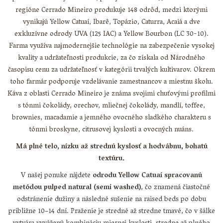
regióne Cerrado Mineiro produkuje 148 odrôd, medzi ktorými
vynikajú Yellow Catuaí, Ibarê, Topázio, Caturra, Acaiá a dve
exkluzívne odrody UVA (125 IAC) a Yellow Bourbon (LC 30-10).
Farma využíva najmodernejšie technológie na zabezpečenie vysokej
kvality a udržateľnosti produkcie, za čo získala od Národného
časopisu cenu za udržateľnosť v kategórii trvalých kultivarov. Okrem
toho farmár podporuje vzdelávanie zamestnancov a miestnu školu.
Káva z oblasti Cerrado Mineiro je známa svojimi chuťovými profilmi
s tónmi čokolády, orechov, mliečnej čokolády, mandlí, toffee,
brownies, macadamie a jemného ovocného sladkého charakteru s
tónmi broskyne, citrusovej kyslosti a ovocných nuáns.
Má plné telo, nízku až strednú kyslosť a hodvábnu, bohatú
textúru.
V našej ponuke nájdete
odrodu Yellow Catuaí spracovanú
metódou pulped natural (semi washed)
, čo znamená čiastočné
odstránenie dužiny a následné sušenie na raised beds po dobu
približne 10–14 dní. Praženie je stredné až stredne tmavé, čo v šálke