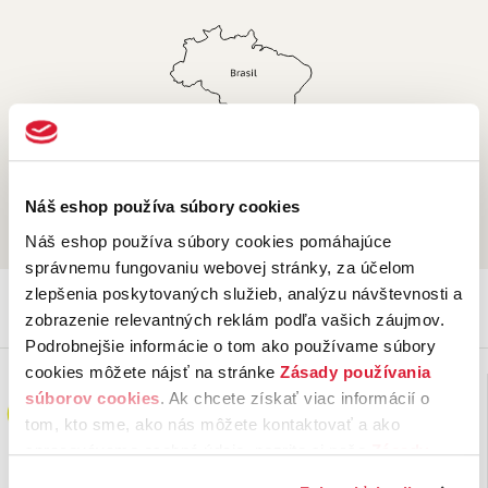
Náš eshop používa súbory cookies
Krajina pôvodu
Brazília
Náš eshop používa súbory cookies pomáhajúce
správnemu fungovaniu webovej stránky, za účelom
zlepšenia poskytovaných služieb, analýzu návštevnosti a
zobrazenie relevantných reklám podľa vašich záujmov.
Mohlo by vás ešte zaujať
Podrobnejšie informácie o tom ako používame súbory
cookies môžete nájsť na stránke
Zásady používania
súborov cookies
. Ak chcete získať viac informácií o
tom, kto sme, ako nás môžete kontaktovať a ako
spracovávame osobné údaje, pozrite si naše
Zásady
ochrany osobných údajov.
Kliknutím na tlačítko