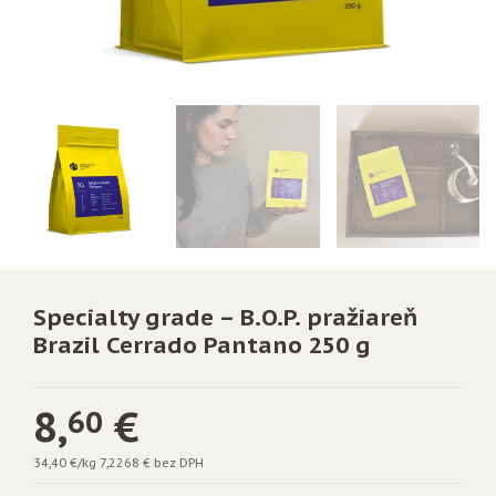
Specialty grade – B.O.P. pražiareň
Brazil Cerrado Pantano 250 g
8,
€
60
34,40 €/kg
7,2268 € bez DPH