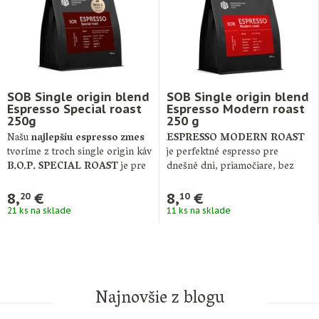
SOB Single origin blend
SOB Single origin blend
Espresso Special roast
Espresso Modern roast
250g
250 g
Našu
najlepšiu espresso zmes
ESPRESSO MODERN ROAST
tvoríme z troch single origin káv
je perfektné espresso pre
B.O.P. SPECIAL ROAST
je pre
dnešné dni, priamočiare, bez
…
komplikácií a veľmi chutné. …
8,
€
8,
€
20
10
21 ks na sklade
11 ks na sklade
Najnovšie z blogu