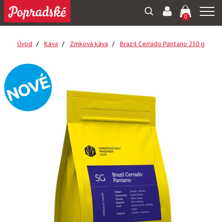
Togg
0
navi
Úvod
Káva
Zrnková káva
Brazil Cerrado Pantano 250 g