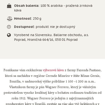
Obsah balenia:
100 % arabika - pražená zrnková
káva
Hmotnosť:
250 g
Dostupnosť:
produkt nie je dostupný
Vyrobené na Slovensku. Baliarne obchodu, a.s.
Poprad, Hraničná 664/16, 058 01 Poprad
Ponúkame vám exkluzívnu
výberovú kávu
z farmy Fazenda Pantano,
ktorá sa nachádza v regióne Cerrado Mineiro v štáte Minas Gerais,
Brazília, v nadmorskej výške približne 1 100 –1 200 m n.m..
Vlastníkom farmy je pán Wagner Ferrero, ktorý je vášnivým
pestovateľom vysoko kvalitnej kávy s bohatou rodinnou tradíciou od
roku 1912. Wagner Ferrero je jedným z najvýznamnejších
producentov kávy v Brazílii, pestuje na viac ako 550 hektároch a v