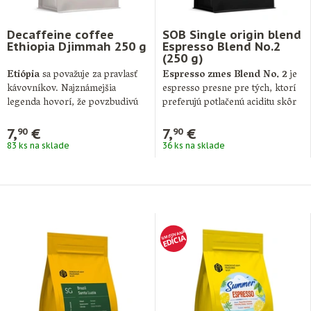
Decaffeine coffee
SOB Single origin blend
Ethiopia Djimmah 250 g
Espresso Blend No.2
(250 g)
Etiópia
sa považuje za pravlasť
Espresso zmes Blend No. 2
je
kávovníkov. Najznámejšia
espresso presne pre tých, ktorí
legenda hovorí, že povzbudivú
preferujú potlačenú aciditu skôr
silu kávových zŕn
objavil …
…
7,
€
7,
€
90
90
83 ks na sklade
36 ks na sklade