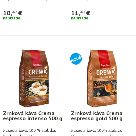
obľúbená …
z najlepších plantáží …
10,
€
11,
€
49
49
na sklade
na sklade
Zrnková káva Crema
Zrnková káva Crema
espresso intenso 500 g
espresso gold 500 g
Pražená káva, 100 % arabika.
Pražená káva, 100% arabica.