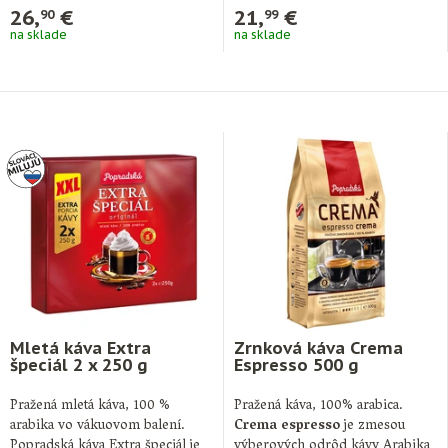
26,
€
21,
€
90
99
na sklade
na sklade
Mletá káva Extra
Zrnková káva Crema
špeciál 2 x 250 g
Espresso 500 g
Pražená mletá káva, 100 %
Pražená káva, 100% arabica.
arabika vo vákuovom balení.
Crema espresso
je zmesou
Popradská káva Extra špeciál je
výberových odrôd kávy Arabika