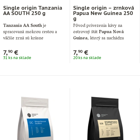
Single origin Tanzania
Single origin – zrnková
AA SOUTH 250 g
Papua New Guinea 250
g
Tanzania AA South
je
Pôvod privezenia kávy na
spracovaná mokrou cestou a
ostrovný štát
Papua Nová
väčšie zrná sú krásne
Guinea
, ktorý sa nachádza
rovnomerné. V chuti …
neďaleko Austrálie, …
7,
€
7,
€
90
90
31 ks na sklade
20 ks na sklade