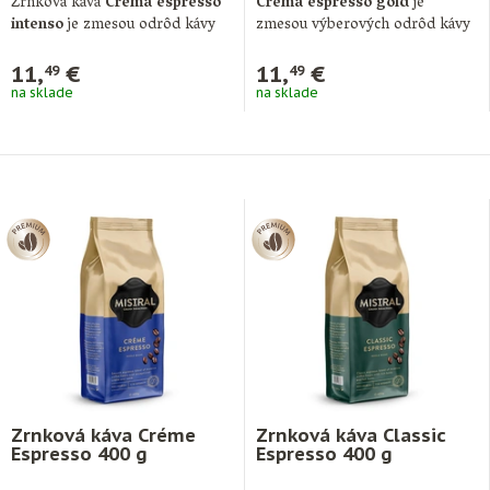
Zrnková káva
Crema espresso
Crema espresso gold
je
intenso
je zmesou odrôd kávy
zmesou výberových odrôd kávy
Arabika …
Arabika z najlepších …
11,
€
11,
€
49
49
na sklade
na sklade
Zrnková káva Créme
Zrnková káva Classic
Espresso 400 g
Espresso 400 g