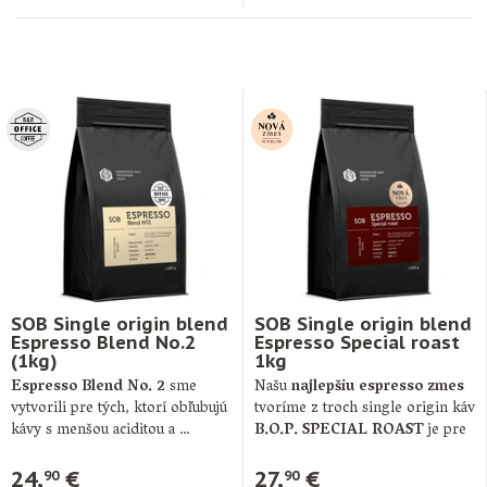
SOB Single origin blend
SOB Single origin blend
Espresso Blend No.2
Espresso Special roast
(1kg)
1kg
Espresso Blend No. 2
sme
Našu
najlepšiu espresso zmes
vytvorili pre tých, ktorí obľubujú
tvoríme z troch single origin káv
kávy s menšou aciditou a …
B.O.P. SPECIAL ROAST
je pre
…
24,
€
27,
€
90
90