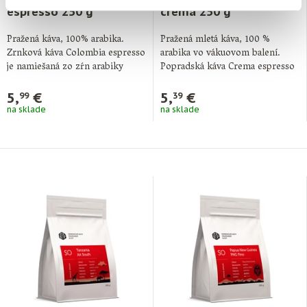
Zrnková káva Colombia
Mletá káva CREMA caffé
espresso 250 g
crema 250 g
Pražená káva, 100% arabika.
Pražená mletá káva, 100 %
Zrnková káva Colombia espresso
arabika vo vákuovom balení.
je namiešaná zo zŕn arabiky
Popradská káva Crema espresso
pochádzajúcich z …
je naša …
5,
€
5,
€
99
39
na sklade
na sklade