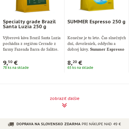
Specialty grade Brazil
SUMMER Espresso 250 g
Santa Luzia 250 g
Výberová káva Brazil Santa Luzia
Konečne je tu leto. Čas slnečných
pochádza z regiónu Cerrado z
dní, dovoleniek, oddychu a
farmy Fazenda Barra do Salitre.
dobrej kávy.
Summer Espresso
…
je …
9,
€
8,
€
50
20
78 ks na sklade
65 ks na sklade
zobraziť ďalšie
DOPRAVA NA SLOVENSKO ZDARMA
PRI NÁKUPE NAD 49 €