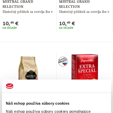
MISTRAL GRAND
MISTRAL GRAND
SELECTION
SELECTION
Skutočný pôžitok sa rozvíja iba v
Skutočný pôžitok sa rozvíja iba v
harmónii medzi človekom a
harmónii medzi človekom a
prírodou. To …
prírodou. To …
10,
€
10,
€
49
49
na sklade
na sklade
Náš eshop používa súbory cookies
Zrnková káva Intense
Mletá káva Extra
Espresso 400 g
špeciál 250 g
Náš eshop používa súbory cookies pomáhajúce