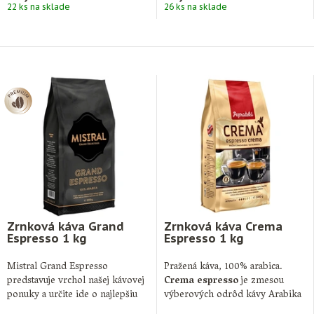
22 ks na sklade
26 ks na sklade
Zrnková káva Grand
Zrnková káva Crema
Espresso 1 kg
Espresso 1 kg
Mistral Grand Espresso
Pražená káva, 100% arabica.
predstavuje vrchol našej kávovej
Crema espresso
je zmesou
ponuky a určite ide o najlepšiu
výberových odrôd kávy Arabika
zmes, ktorú …
z najlepších plantáží …