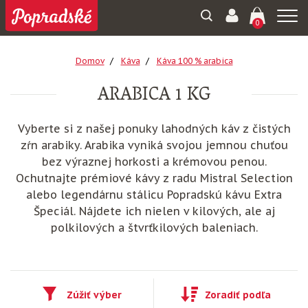
Togg
0
navi
Domov
Káva
Káva 100 % arabica
ARABICA 1 KG
Vyberte si z našej ponuky lahodných káv z čistých
zŕn arabiky. Arabika vyniká svojou jemnou chuťou
bez výraznej horkosti a krémovou penou.
Ochutnajte prémiové kávy z radu Mistral Selection
alebo legendárnu stálicu Popradskú kávu Extra
Špeciál. Nájdete ich nielen v kilových, ale aj
polkilových a štvrťkilových baleniach.
Zúžiť výber
Zoradiť podľa