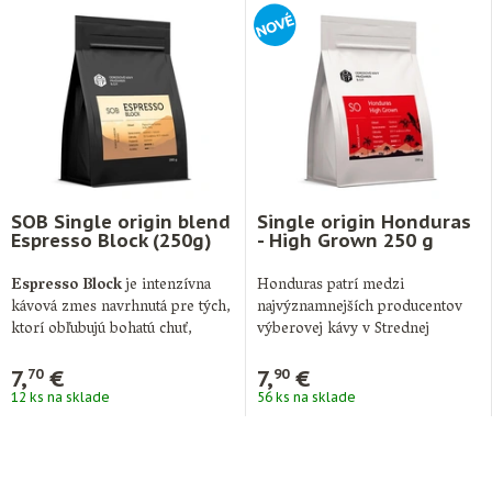
SOB Single origin blend
Single origin Honduras
Espresso Block (250g)
- High Grown 250 g
Espresso Block
je intenzívna
Honduras patrí medzi
kávová zmes navrhnutá pre tých,
najvýznamnejších producentov
ktorí obľubujú bohatú chuť,
výberovej kávy v Strednej
minimálnu aciditu …
Amerike a je známy
predovšetkým kvalitnými …
7,
€
7,
€
70
90
12 ks na sklade
56 ks na sklade