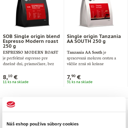
SOB Single origin blend
Single origin Tanzania
Espresso Modern roast
AA SOUTH 250 g
250 g
ESPRESSO MODERN ROAST
Tanzania AA South
je
je perfektné espresso pre
spracovaná mokrou cestou a
dnešné dni, priamočiare, bez
väčšie zrná sú krásne
komplikácií a veľmi chutné. …
rovnomerné. V chuti …
8,
€
7,
€
10
90
11 ks na sklade
31 ks na sklade
Náš eshop používa súbory cookies