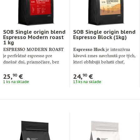
SOB Single origin blend
SOB Single origin blend
Espresso Modern roast
Espresso Block (1kg)
1 kg
ESPRESSO MODERN ROAST
Espresso Block
je intenzívna
je perfektné espresso pre
kávová zmes navrhnutá pre tých,
dnešné dni, priamočiare, bez
ktorí obľubujú bohatú chuť,
komplikácií a veľmi chutné. …
minimálnu aciditu …
25,
€
24,
€
90
90
1 ks na sklade
13 ks na sklade