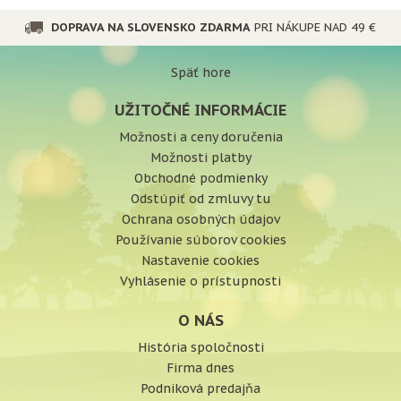
DOPRAVA NA SLOVENSKO ZDARMA
PRI NÁKUPE NAD 49 €
Späť hore
UŽITOČNÉ INFORMÁCIE
Možnosti a ceny doručenia
Možnosti platby
Obchodné podmienky
Odstúpiť od zmluvy tu
Ochrana osobných údajov
Používanie súborov cookies
Nastavenie cookies
Vyhlásenie o prístupnosti
O NÁS
História spoločnosti
Firma dnes
Podniková predajňa