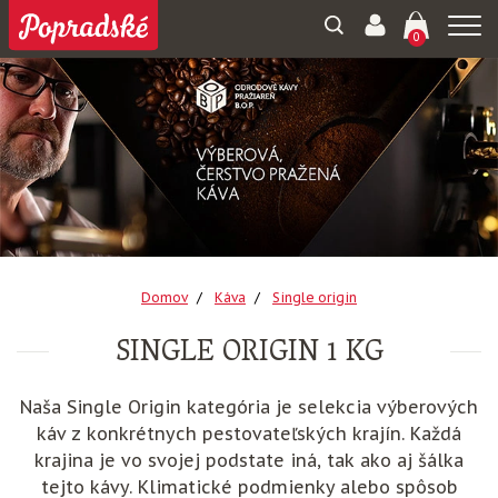
Togg
0
navi
Domov
Káva
Single origin
SINGLE ORIGIN 1 KG
Naša Single Origin kategória je selekcia výberových
káv z konkrétnych pestovateľských krajín. Každá
krajina je vo svojej podstate iná, tak ako aj šálka
tejto kávy. Klimatické podmienky alebo spôsob