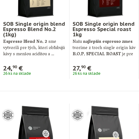
SOB Single origin blend
SOB Single origin blend
Espresso Blend No.2
Espresso Special roast
(1kg)
1kg
Espresso Blend No. 2
sme
Našu
najlepšiu espresso zmes
vytvorili pre tých, ktorí obľubujú
tvoríme z troch single origin káv
kávy s menšou aciditou a …
B.O.P. SPECIAL ROAST
je pre
…
24,
€
27,
€
90
90
26 ks na sklade
26 ks na sklade