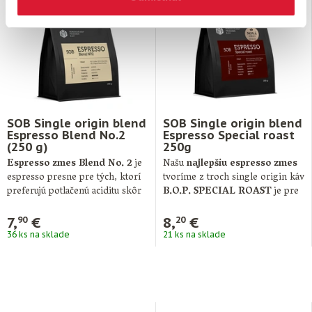
SOB Single origin blend
SOB Single origin blend
Espresso Blend No.2
Espresso Special roast
(250 g)
250g
Espresso zmes Blend No. 2
je
Našu
najlepšiu espresso zmes
espresso presne pre tých, ktorí
tvoríme z troch single origin káv
preferujú potlačenú aciditu skôr
B.O.P. SPECIAL ROAST
je pre
…
…
7,
€
8,
€
90
20
36 ks na sklade
21 ks na sklade