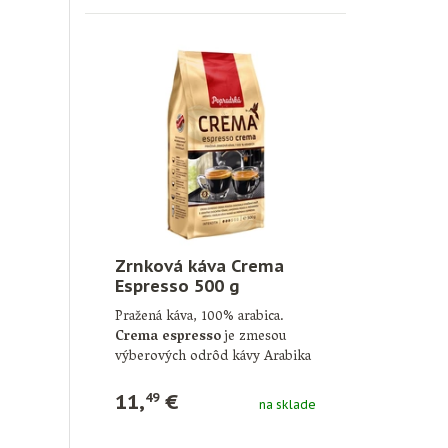
Zrnková káva Crema
Espresso 500 g
Pražená káva, 100% arabica.
Crema espresso
je zmesou
výberových odrôd kávy Arabika
z najlepších plantáží …
11,
€
49
na sklade