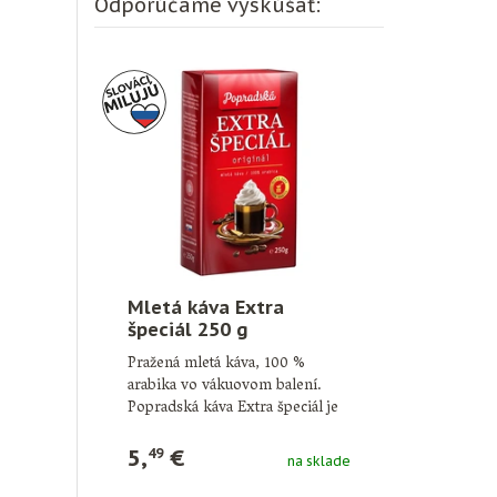
Odporúčame vyskúšať:
Mletá káva Extra
špeciál 250 g
Pražená mletá káva, 100 %
arabika vo vákuovom balení.
Popradská káva Extra špeciál je
obľúbená …
5,
€
49
na sklade