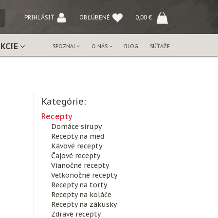
NÝ
PRIHLÁSIŤ
OBĽÚBENÉ
0,00
€
AKCIE
SPOZNAJ
O NÁS
BLOG
SÚŤAŽE
Kategórie:
Recepty
Domáce sirupy
Recepty na med
Kávové recepty
Čajové recepty
Vianočné recepty
Veľkonočné recepty
Recepty na torty
Recepty na koláče
Recepty na zákusky
Zdravé recepty