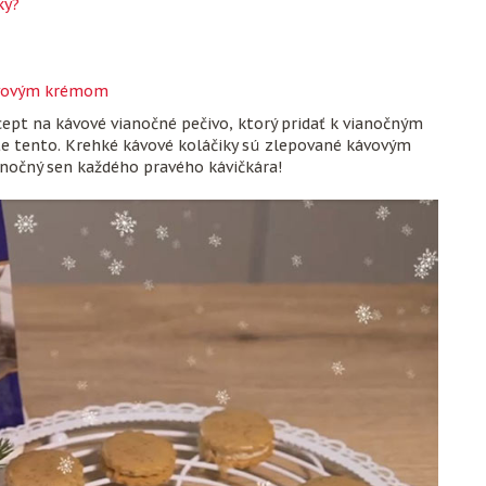
ky?
kávovým krémom
ecept na kávové vianočné pečivo, ktorý pridať k vianočným
te tento. Krehké kávové koláčiky sú zlepované kávovým
nočný sen každého pravého kávičkára!