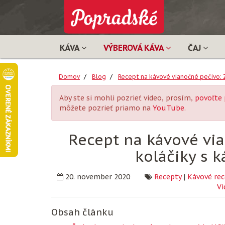
KÁVA
VÝBEROVÁ KÁVA
ČAJ
Domov
Blog
Recept na kávové vianočné pečivo:
Aby ste si mohli pozrieť video, prosím,
povoľte 
môžete pozrieť priamo na
YouTube
.
Recept na kávové vi
koláčiky s
20. november 2020
Recepty
|
Kávové rec
Vi
Obsah článku