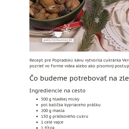
Recept pre Popradskú kávu vytvorila cukrárka Ve
pozrieť vo forme videa alebo ako písomný postup, 
Čo budeme potrebovať na zle
Ingrediencie na cesto
500 g hladkej múky
pol balíčka kypriaceho prášku
200 g masla
150 g práškového cukru
1 celé vajce
1 žĺtok