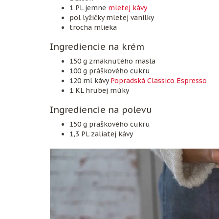
1 PL jemne
mletej kávy
pol lyžičky mletej vanilky
trocha mlieka
Ingrediencie na krém
150 g zmäknutého masla
100 g práškového cukru
120 ml kávy
Popradská Classico Espresso
1 KL hrubej múky
Ingrediencie na polevu
150 g práškového cukru
1,3 PL zaliatej kávy