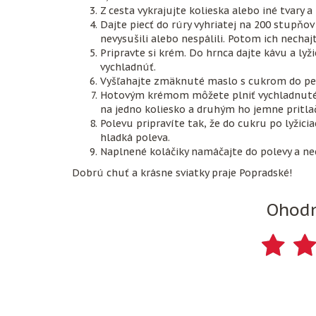
Z cesta vykrajujte kolieska alebo iné tvary 
Dajte piecť do rúry vyhriatej na 200 stupňov
nevysušili alebo nespálili. Potom ich nechaj
Pripravte si krém. Do hrnca dajte kávu a ly
vychladnúť.
Vyšľahajte zmäknuté maslo s cukrom do pen
Hotovým krémom môžete plniť vychladnuté k
na jedno koliesko a druhým ho jemne pritla
Polevu pripravíte tak, že do cukru po lyžici
hladká poleva.
Naplnené koláčiky namáčajte do polevy a ne
Dobrú chuť a krásne sviatky praje Popradské!
Ohodn