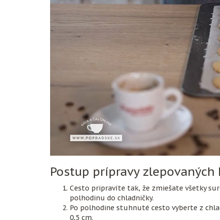
Postup prípravy zlepovaných
Cesto pripravíte tak, že zmiešate všetky su
polhodinu do chladničky.
Po polhodine stuhnuté cesto vyberte z chl
0,5 cm.