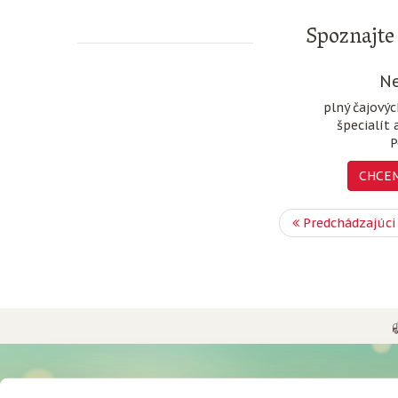
Spoznajte 
Ne
plný čajový
špecialít 
P
CHCEM
Predchádzajúci
UŽITOČNÉ INFORMÁCIE
O NÁS