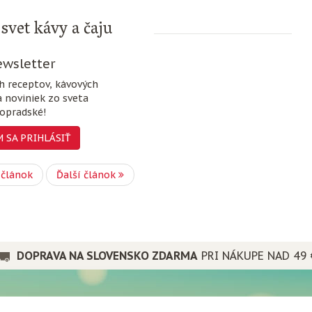
svet kávy a čaju
wsletter
ch receptov, kávových
a noviniek zo sveta
opradské!
 SA PRIHLÁSIŤ
 článok
Ďalší článok
DOPRAVA NA SLOVENSKO ZDARMA
PRI NÁKUPE NAD 49 
PRE PRIATEĽOV