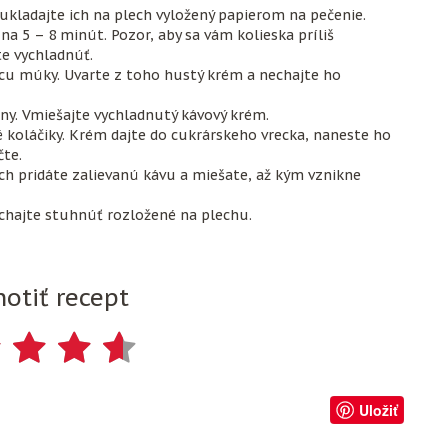
a ukladajte ich na plech vyložený papierom na pečenie.
 na 5 – 8 minút. Pozor, aby sa vám kolieska príliš
te vychladnúť.
žicu múky. Uvarte z toho hustý krém a nechajte ho
y. Vmiešajte vychladnutý kávový krém.
oláčiky. Krém dajte do cukrárskeho vrecka, naneste ho
čte.
ach pridáte zalievanú kávu a miešate, až kým vznikne
chajte stuhnúť rozložené na plechu.
otiť recept
Uložiť