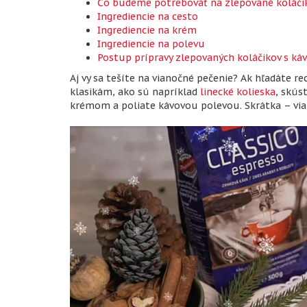
Čo budeme potrebovať na zlepované koláči
Ingrediencie na cesto
Ingrediencie na krém
Ingrediencie na polevu
Postup prípravy zlepovaných koláčikov s 
Aj vy sa tešíte na vianočné pečenie? Ak hľadáte r
klasikám, ako sú napríklad
linecké kolieska
, skús
krémom a poliate kávovou polevou. Skrátka – via