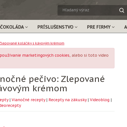
HĽADA
VÝRAZ
ČOKOLÁDA
PRÍSLUŠENSTVO
PRE FIRMY
 Zlepované koláčiky s kávovým krémom
používanie marketingových cookies
, alebo si toto video
anočné pečivo: Zlepované
 kávovým krémom
epty
|
Vianočné recepty
|
Recepty na zákusky
|
Videoblog
|
deorecepty