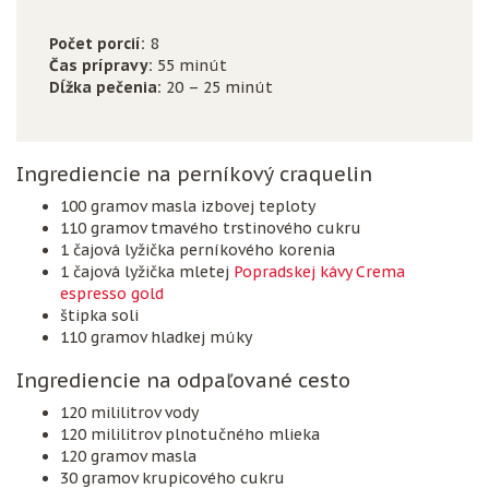
Počet porcií:
8
Čas prípravy:
55 minút
Dĺžka pečenia:
20 – 25 minút
Ingrediencie na perníkový craquelin
100 gramov masla izbovej teploty
110 gramov tmavého trstinového cukru
1 čajová lyžička perníkového korenia
1 čajová lyžička mletej
Popradskej kávy Crema
espresso gold
štipka soli
110 gramov hladkej múky
Ingrediencie na odpaľované cesto
120 mililitrov vody
120 mililitrov plnotučného mlieka
120 gramov masla
30 gramov krupicového cukru