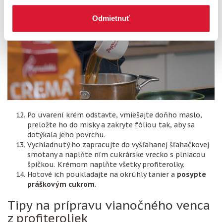
Odmietnuť
Po uvarení krém odstavte, vmiešajte doňho maslo,
preložte ho do misky a zakryte fóliou tak, aby sa
dotýkala jeho povrchu.
Vychladnutý ho zapracujte do vyšľahanej šľahačkovej
smotany a naplňte ním cukrárske vrecko s plniacou
špičkou. Krémom naplňte všetky profiterolky.
Hotové ich poukladajte na okrúhly tanier a
posypte
práškovým cukrom
.
Tipy na prípravu vianočného venca
z profiteroliek