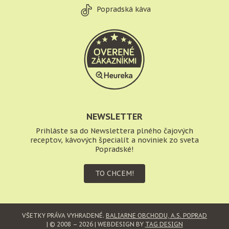
Popradská káva
NEWSLETTER
Prihláste sa do Newslettera plného čajových
receptov, kávových špecialít a noviniek zo sveta
Popradské!
TO CHCEM!
VŠETKY PRÁVA VYHRADENÉ.
BALIARNE OBCHODU, A.S. POPRAD
| © 2008 – 2026 | WEBDESIGN BY
TAG DESIGN