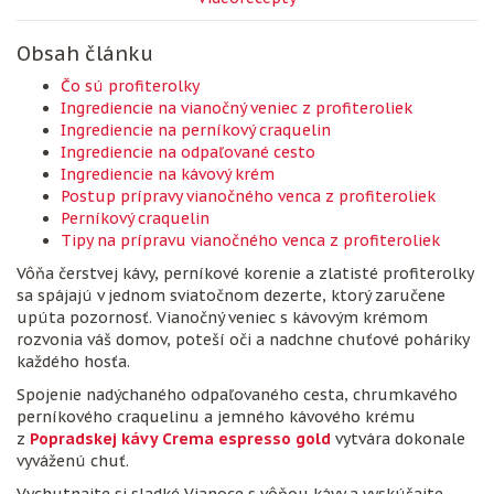
Obsah článku
Čo sú profiterolky
Ingrediencie na vianočný veniec z profiteroliek
Ingrediencie na perníkový craquelin
Ingrediencie na odpaľované cesto
Ingrediencie na kávový krém
Postup prípravy vianočného venca z profiteroliek
Perníkový craquelin
Tipy na prípravu vianočného venca z profiteroliek
Vôňa čerstvej kávy, perníkové korenie a zlatisté profiterolky
sa spájajú v jednom sviatočnom dezerte, ktorý zaručene
upúta pozornosť. Vianočný veniec s kávovým krémom
rozvonia váš domov, poteší oči a nadchne chuťové poháriky
každého hosťa.
Spojenie nadýchaného odpaľovaného cesta, chrumkavého
perníkového craquelinu a jemného kávového krému
z
Popradskej kávy Crema espresso gold
vytvára dokonale
vyváženú chuť.
Vychutnajte si sladké Vianoce s vôňou kávy a vyskúšajte