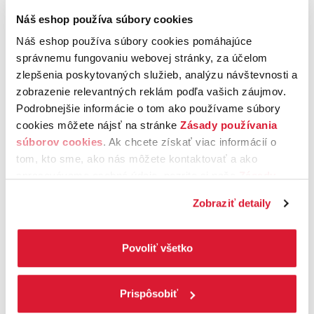
Náš eshop používa súbory cookies
Náš eshop používa súbory cookies pomáhajúce
správnemu fungovaniu webovej stránky, za účelom
zlepšenia poskytovaných služieb, analýzu návštevnosti a
zobrazenie relevantných reklám podľa vašich záujmov.
Podrobnejšie informácie o tom ako používame súbory
cookies môžete nájsť na stránke
Zásady používania
súborov cookies
. Ak chcete získať viac informácií o
tom, kto sme, ako nás môžete kontaktovať a ako
spracovávame osobné údaje, pozrite si naše
Zásady
ochrany osobných údajov.
Kliknutím na tlačítko
Na krém v miske zmiešajte žĺtky, cukor, škoricu,
Zobraziť detaily
„Povoliť všetko“ vyjadríte svoj súhlas s používaním
mletú kávu
, vanilkový extrakt, soľ a škrob.
všetkých súborov cookies. Ak chcete niektoré
Potom v samostatnom hrnci zohrejte mlieko
s
espressom
pod bod varu a za stáleho miešania ho
zamietnuť, upravte preferencie kliknutím na tlačítko
Povoliť všetko
vlejte k žĺtkovej zmesi. Celú ju potom prelejte späť do
„Prispôsobiť“.
hrnca a uvarte hladký krém.
Prispôsobiť