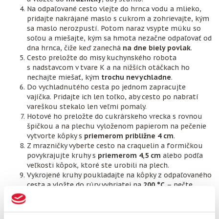
Na odpaľované cesto vlejte do hrnca vodu a mlieko,
pridajte nakrájané maslo s cukrom a zohrievajte, kým
sa maslo nerozpustí. Potom naraz vsypte múku so
soľou a miešajte, kým sa hmota nezačne odpaľovať od
dna hrnca, čiže keď zanechá
na dne biely povlak
.
Cesto preložte do misy kuchynského robota
s nadstavcom v tvare K a na nižších otáčkach ho
nechajte miešať, kým
trochu nevychladne
.
Do vychladnutého cesta po jednom zapracujte
vajíčka. Pridajte ich len toľko, aby cesto po nabratí
vareškou stekalo len veľmi pomaly.
Hotové ho preložte do cukrárskeho vrecka s rovnou
špičkou a na plechu vyloženom papierom na pečenie
vytvorte kôpky s
priemerom približne 4 cm
.
Z mrazničky vyberte cesto na craquelin a formičkou
povykrajujte kruhy s
priemerom 4,5 cm
alebo podľa
veľkosti kôpok, ktoré ste urobili na plech.
Vykrojené kruhy poukladajte na kôpky z odpaľovaného
cesta a vložte do rúry vyhriatej na
200 °C
– pečte
približne
20 až 25 minút
. Rúru počas pečenia
neotvárajte – povrch koláčikov by mal popraskať
a mal by mať
zlatohnedú farbu
.