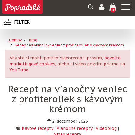
Togg
0
navi
FILTER
Domov
Blog
Recept na vianočný veniec z profiteroliek s kávovým krémom
Aby ste si mohli pozrieť videorecept, prosím,
povoľte
marketingové cookies
, alebo si video pozrite priamo na
YouTube
.
Recept na vianočný veniec
z profiteroliek s kávovým
krémom
2. december 2025
Kávové recepty
|
Vianočné recepty
|
Videoblog
|
Videorecepty