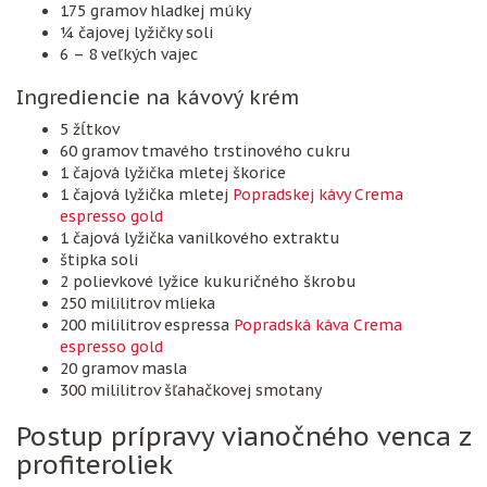
175 gramov hladkej múky
¼ čajovej lyžičky soli
6 – 8 veľkých vajec
Ingrediencie na kávový krém
5 žĺtkov
60 gramov tmavého trstinového cukru
1 čajová lyžička mletej škorice
1 čajová lyžička mletej
Popradskej kávy Crema
espresso gold
1 čajová lyžička vanilkového extraktu
štipka soli
2 polievkové lyžice kukuričného škrobu
250 mililitrov mlieka
200 mililitrov espressa
Popradská káva Crema
espresso gold
20 gramov masla
300 mililitrov šľahačkovej smotany
Postup prípravy vianočného venca z
profiteroliek