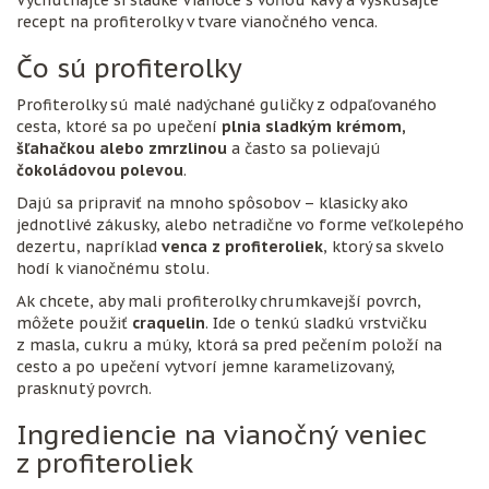
recept na profiterolky v tvare vianočného venca.
Čo sú profiterolky
Profiterolky sú malé nadýchané guličky z odpaľovaného
cesta, ktoré sa po upečení
plnia sladkým krémom,
šľahačkou alebo zmrzlinou
a často sa polievajú
čokoládovou polevou
.
Dajú sa pripraviť na mnoho spôsobov – klasicky ako
jednotlivé zákusky, alebo netradične vo forme veľkolepého
dezertu, napríklad
venca z profiteroliek
, ktorý sa skvelo
hodí k vianočnému stolu.
Ak chcete, aby mali profiterolky chrumkavejší povrch,
môžete použiť
craquelin
. Ide o tenkú sladkú vrstvičku
z masla, cukru a múky, ktorá sa pred pečením položí na
cesto a po upečení vytvorí jemne karamelizovaný,
prasknutý povrch.
Ingrediencie na vianočný veniec
z profiteroliek