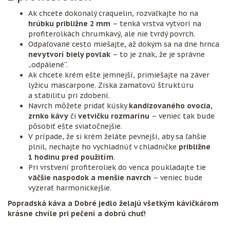
Ak chcete dokonalý craquelin, rozvaľkajte ho na
hrúbku približne 2 mm
– tenká vrstva vytvorí na
profiterolkách chrumkavý, ale nie tvrdý povrch.
Odpaľované cesto miešajte, až dokým sa na dne hrnca
nevytvorí biely povlak
– to je znak, že je správne
„odpálené“.
Ak chcete krém ešte jemnejší, primiešajte na záver
lyžicu mascarpone. Získa zamatovú štruktúru
a stabilitu pri zdobení.
Navrch môžete pridať kúsky
kandizovaného ovocia,
zrnko kávy
či
vetvičku rozmarínu
– veniec tak bude
pôsobiť ešte sviatočnejšie.
V prípade, že si krém želáte pevnejší, aby sa ľahšie
plnil, nechajte ho vychladnúť v chladničke
približne
1 hodinu pred použitím
.
Pri vrstvení profiteroliek do venca poukladajte tie
väčšie naspodok a menšie navrch
– veniec bude
vyzerať harmonickejšie.
Popradská káva a Dobré jedlo želajú všetkým kávičkárom
krásne chvíle pri pečení a dobrú chuť!