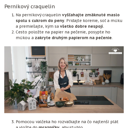
Perníkový craquelin
Na perníkový craquelin
vyšľahajte zmäknuté maslo
spolu s cukrom do peny
. Pridajte korenie, soľ a múku
a premiešajte, kým sa
všetko dobre nespojí
.
Cesto položte na papier na pečenie, posypte ho
múkou a
zakryte druhým papierom na pečenie
.
Pomocou valčeka ho rozvaľkajte na čo najtenší plát
a vložte do
mrazničky
, aby stuhlo.