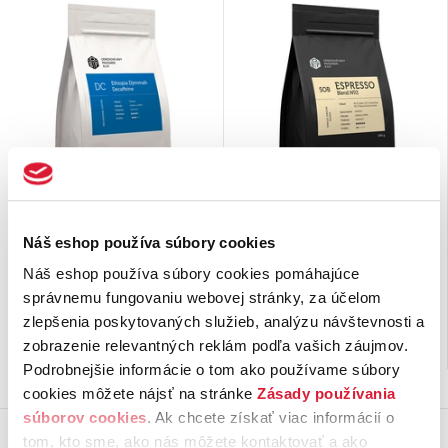
Decaffeine coffee
SOB Single origin blend
Ethiopia Djimmah 250 g
Espresso Blend No.2
(250 g)
Náš eshop používa súbory cookies
Etiópia
sa považuje za pravlasť
Espresso zmes Blend No. 2
je
kávovníkov. Najznámejšia
espresso presne pre tých, ktorí
Náš eshop používa súbory cookies pomáhajúce
legenda hovorí, že povzbudivú
preferujú potlačenú aciditu skôr
správnemu fungovaniu webovej stránky, za účelom
silu kávových zŕn
objavil …
…
zlepšenia poskytovaných služieb, analýzu návštevnosti a
7,
€
7,
€
90
90
zobrazenie relevantných reklám podľa vašich záujmov.
83 ks na sklade
36 ks na sklade
Podrobnejšie informácie o tom ako používame súbory
cookies môžete nájsť na stránke
Zásady používania
súborov cookies
. Ak chcete získať viac informácií o
tom, kto sme, ako nás môžete kontaktovať a ako