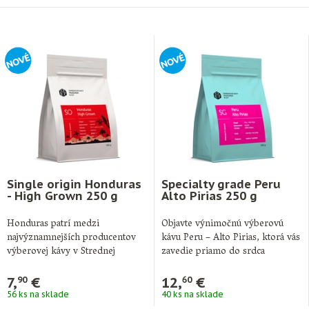
Single origin Honduras
Specialty grade Peru
- High Grown 250 g
Alto Pirias 250 g
Honduras patrí medzi
Objavte výnimočnú výberovú
najvýznamnejších producentov
kávu Peru – Alto Pirias, ktorá vás
výberovej kávy v Strednej
zavedie priamo do srdca
Amerike a je známy
severného …
predovšetkým kvalitnými …
7,
€
12,
€
90
60
56 ks na sklade
40 ks na sklade