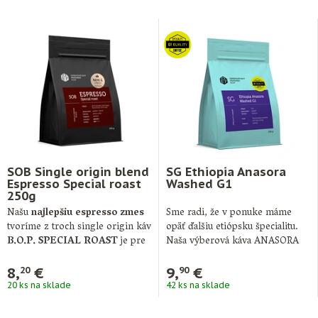
SOB Single origin blend
SG Ethiopia Anasora
Espresso Special roast
Washed G1
250g
Našu
najlepšiu espresso zmes
Sme radi, že v ponuke máme
tvoríme z troch single origin káv
opäť ďalšiu etiópsku špecialitu.
B.O.P. SPECIAL ROAST
je pre
Naša výberová káva ANASORA
…
WASHED …
8,
€
9,
€
20
90
20 ks na sklade
42 ks na sklade