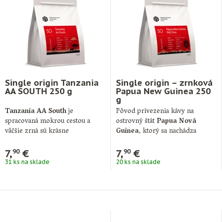
Single origin Tanzania
Single origin – zrnková
AA SOUTH 250 g
Papua New Guinea 250
g
Tanzania AA South
je
Pôvod privezenia kávy na
spracovaná mokrou cestou a
ostrovný štát
Papua Nová
väčšie zrná sú krásne
Guinea
, ktorý sa nachádza
rovnomerné. V chuti …
neďaleko Austrálie, …
7,
€
7,
€
90
90
31 ks na sklade
20 ks na sklade