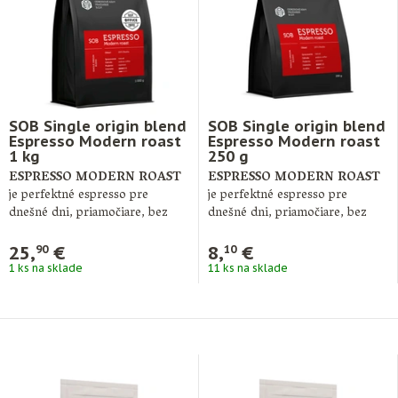
SOB Single origin blend
SOB Single origin blend
Espresso Modern roast
Espresso Modern roast
1 kg
250 g
ESPRESSO MODERN ROAST
ESPRESSO MODERN ROAST
je perfektné espresso pre
je perfektné espresso pre
dnešné dni, priamočiare, bez
dnešné dni, priamočiare, bez
komplikácií a veľmi chutné. …
komplikácií a veľmi chutné. …
25,
€
8,
€
90
10
1 ks na sklade
11 ks na sklade