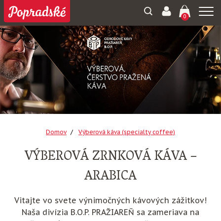
Togg
0
navi
Domov
Výberová káva (specialty coffee)
VÝBEROVÁ ZRNKOVÁ KÁVA –
ARABICA
Vitajte vo svete výnimočných kávových zážitkov!
Naša divízia B.O.P. PRAŽIAREŇ sa zameriava na