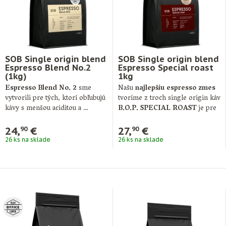
SOB Single origin blend
SOB Single origin blend
Espresso Blend No.2
Espresso Special roast
(1kg)
1kg
Espresso Blend No. 2
sme
Našu
najlepšiu espresso zmes
vytvorili pre tých, ktorí obľubujú
tvoríme z troch single origin káv
kávy s menšou aciditou a …
B.O.P. SPECIAL ROAST
je pre
…
24,
€
27,
€
90
90
26 ks na sklade
26 ks na sklade