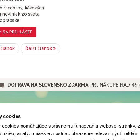
ch receptov, kávových
a noviniek zo sveta
opradské!
 SA PRIHLÁSIŤ
 článok
Ďalší článok
DOPRAVA NA SLOVENSKO ZDARMA
PRI NÁKUPE NAD 49 
PRE PRIATEĽOV
y cookies
a spoločnosti
Popradské
 cookies pomáhajúce správnemu fungovaniu webovej stránky, 
nes
Mistral tea
lužieb, analýzu návštevnosti a zobrazenie relevantných reklám
vá predajňa
Popradská káva