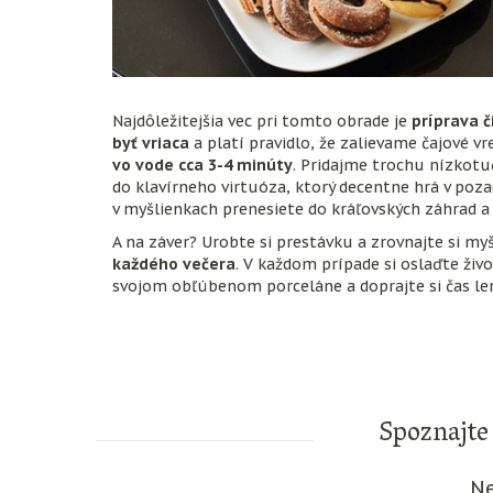
Najdôležitejšia vec pri tomto obrade je
príprava č
byť vriaca
a platí pravidlo, že zalievame čajové v
vo vode cca 3-4 minúty
. Pridajme trochu nízkotu
do klavírneho virtuóza, ktorý decentne hrá v pozad
v myšlienkach prenesiete do kráľovských záhrad 
A na záver? Urobte si prestávku a zrovnajte si my
každého večera
. V každom prípade si oslaďte ži
svojom obľúbenom porceláne a doprajte si čas len 
Spoznajte 
Ne