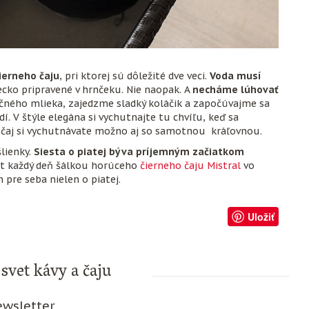
ierneho čaju
, pri ktorej sú dôležité dve veci.
Voda musí
recko pripravené v hrnčeku. Nie naopak. A
necháme lúhovať
čného mlieka, zajedzme sladký koláčik a započúvajme sa
í. V štýle elegána si vychutnajte tu chvíľu, keď sa
a čaj si vychutnávate možno aj so samotnou kráľovnou.
šlienky.
Siesta o piatej býva príjemným začiatkom
vot každý deň šálkou horúceho
čierneho čaju Mistral
vo
pre seba nielen o piatej.
Uložiť
svet kávy a čaju
wsletter