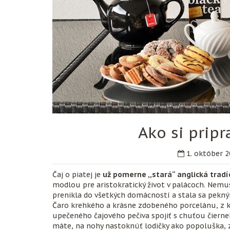
Ako si pripr
1. október 2
Čaj o piatej je
už pomerne ,,stará“ anglická tradí
modlou pre aristokratický život v palácoch. Nemusí
prenikla do všetkých domácností a stala sa pek
Čaro krehkého a krásne zdobeného porcelánu, z kt
upečeného čajového pečiva spojiť s chuťou čierneh
máte, na nohy nastoknúť lodičky ako popoluška, z