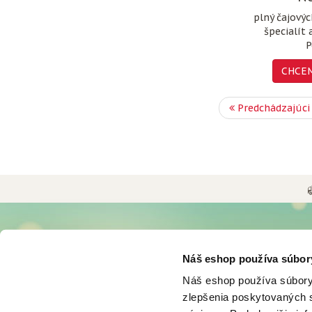
plný čajový
špecialít 
P
CHCEM
Predchádzajúci
UŽITOČNÉ INFORMÁCIE
O NÁS
Náš eshop používa súbor
Možnosti a ceny doručenia
Históri
Náš eshop používa súbory
Možnosti platby
Firma d
zlepšenia poskytovaných s
Obchodné podmienky
Podniko