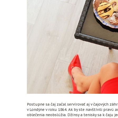
Postupne sa čaj začal servírovať aj v čajových záh
v Londýne v roku 1864. Ak by ste navštívili pravú 
oblečenia neobslúžia. Džínsy a tenisky sa k čaju 