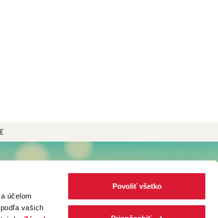
€
NEWSLETTER
Prihláste sa do Newslettera plného
Povoliť všetko
čajových receptov, kávových špecialít
za účelom
a noviniek zo sveta Popradské!
 podľa vašich
Prispôsobiť