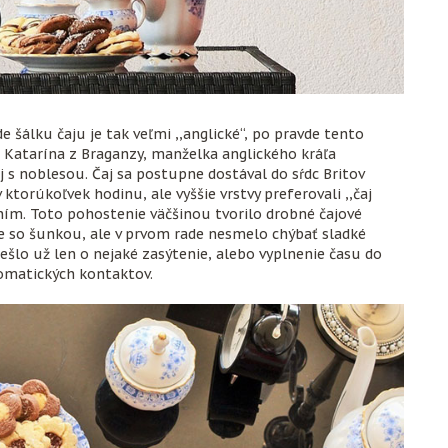
e šálku čaju je tak veľmi ,,anglické“, po pravde tento
a Katarína z Braganzy, manželka anglického kráľa
aj s noblesou. Čaj sa postupne dostával do sŕdc Britov
ktorúkoľvek hodinu, ale vyššie vrstvy preferovali ,,čaj
ním. Toto pohostenie väčšinou tvorilo drobné čajové
e so šunkou, ale v prvom rade nesmelo chýbať sladké
Nešlo už len o nejaké zasýtenie, alebo vyplnenie času do
lomatických kontaktov.