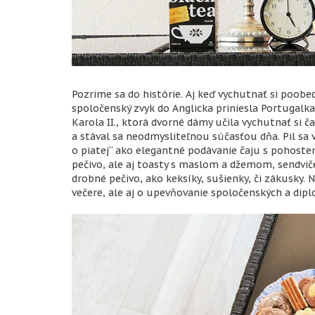
Pozrime sa do histórie. Aj keď vychutnať si poobed
spoločenský zvyk do Anglicka priniesla Portugalk
Karola II., ktorá dvorné dámy učila vychutnať si č
a stával sa neodmysliteľnou súčasťou dňa. Pil sa v 
o piatej“ ako elegantné podávanie čaju s pohoste
pečivo, ale aj toasty s maslom a džemom, sendvič
drobné pečivo, ako keksíky, sušienky, či zákusky. 
večere, ale aj o upevňovanie spoločenských a dip