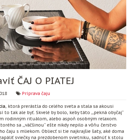
aviť ČAJ O PIATEJ
018
Príprava čaju
cia
, ktorá prerástla do celého sveta a stala sa akousi
 to tak ale byť. Skvelé by bolo, keby táto ,,pekná obyčaj“
ným rodinným rituálom, alebo aspoň osobným relaxom.
orého sa ,,väčšinou“ ešte nikdy nepilo a vôňu čerstvo
o čaju s mliekom. Obliecť si tie najkrajšie šaty, aké doma
apáliť sviečky na prezdobenom svietniku, sadnúť k stolu