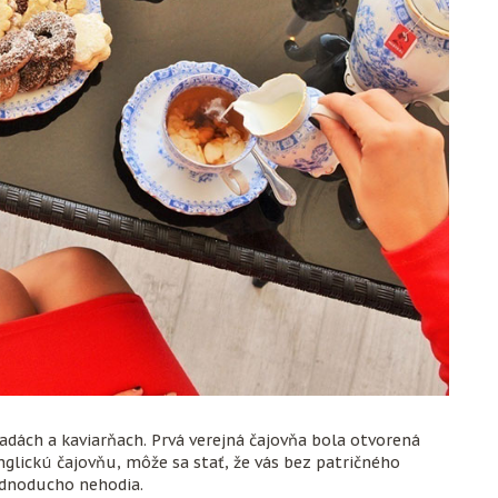
radách a kaviarňach. Prvá verejná čajovňa bola otvorená
anglickú čajovňu, môže sa stať, že vás bez patričného
jednoducho nehodia.