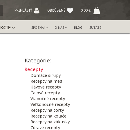
NÝ
PRIHLÁSIŤ
OBĽÚBENÉ
0,00
€
AKCIE
SPOZNAJ
O NÁS
BLOG
SÚŤAŽE
Kategórie:
Recepty
Domáce sirupy
Recepty na med
Kávové recepty
Čajové recepty
Vianočné recepty
Veľkonočné recepty
Recepty na torty
Recepty na koláče
Recepty na zákusky
Zdravé recepty