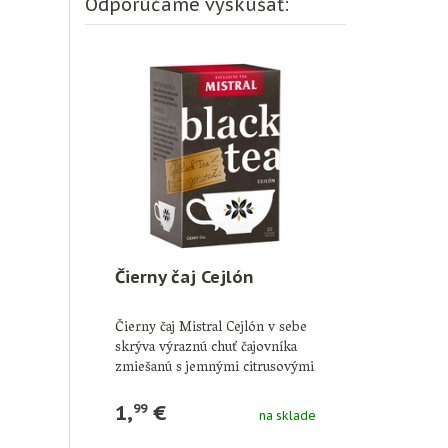
Odporúčame vyskúšať:
Čierny čaj Cejlón
Čierny čaj Mistral Cejlón v sebe
skrýva výraznú chuť čajovníka
zmiešanú s jemnými citrusovými
podtónmi. …
1,
€
99
na sklade