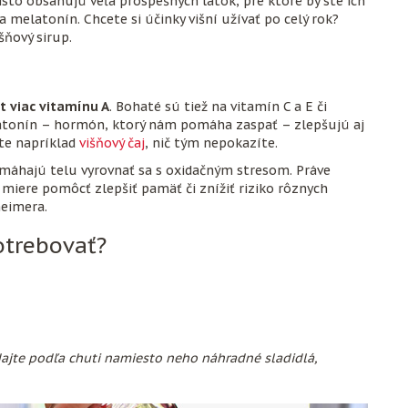
isto obsahujú veľa prospešných látok, pre ktoré by ste ich
 melatonín. Chcete si účinky višní užívať po celý rok?
šňový sirup.
t viac vitamínu A
. Bohaté sú tiež na vitamín C a E či
latonín – hormón, ktorý nám pomáha zaspať – zlepšujú aj
ete napríklad
višňový čaj
, nič tým nepokazíte.
omáhajú telu vyrovnať sa s oxidačným stresom. Práve
miere pomôcť zlepšiť pamäť či znížiť riziko rôznych
heimera.
otrebovať?
idajte podľa chuti namiesto neho náhradné sladidlá,