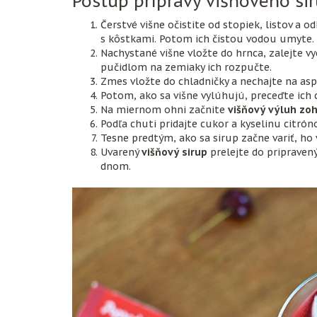
Postup prípravy višňového si
Čerstvé višne očistite od stopiek, listov a o
s kôstkami. Potom ich čistou vodou umyte.
Nachystané višne vložte do hrnca, zalejte 
pučidlom na zemiaky ich rozpučte.
Zmes vložte do chladničky a nechajte na a
Potom, ako sa višne vylúhujú, preceďte ich 
Na miernom ohni začnite
višňový výluh zoh
Podľa chuti pridajte cukor a kyselinu citrón
Tesne predtým, ako sa sirup začne variť, ho 
Uvarený
višňový sirup
prelejte do pripravený
dnom.