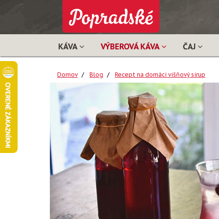
KÁVA
VÝBEROVÁ KÁVA
ČAJ
Domov
Blog
Recept na domáci višňový sirup