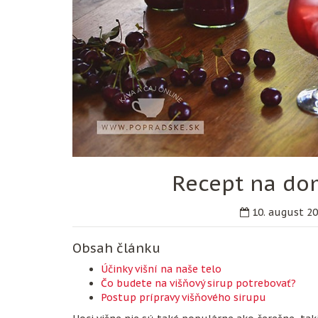
Recept na dom
10. august 2
Obsah článku
Účinky višní na naše telo
Čo budete na višňový sirup potrebovať?
Postup prípravy višňového sirupu