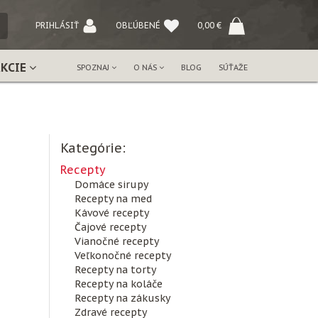
NÝ
PRIHLÁSIŤ
OBĽÚBENÉ
0,00
€
AKCIE
SPOZNAJ
O NÁS
BLOG
SÚŤAŽE
Kategórie:
Recepty
Domáce sirupy
Recepty na med
Kávové recepty
Čajové recepty
Vianočné recepty
Veľkonočné recepty
Recepty na torty
Recepty na koláče
Recepty na zákusky
Zdravé recepty