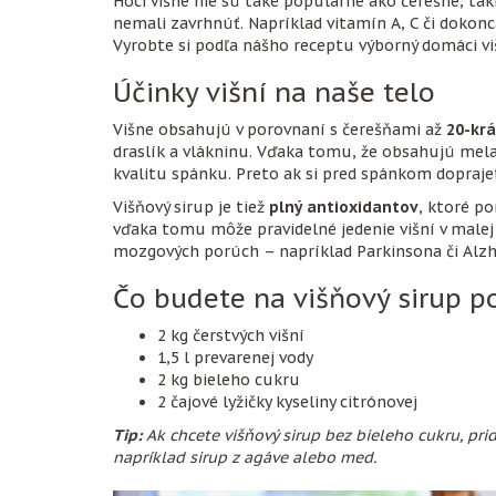
Hoci višne nie sú také populárne ako čerešne, tak
nemali zavrhnúť. Napríklad vitamín A, C či dokonca
Vyrobte si podľa nášho receptu výborný domáci vi
Účinky višní na naše telo
Višne obsahujú v porovnaní s čerešňami až
20-krá
draslík a vlákninu. Vďaka tomu, že obsahujú me
kvalitu spánku. Preto ak si pred spánkom dopraj
Višňový sirup je tiež
plný antioxidantov
, ktoré p
vďaka tomu môže pravidelné jedenie višní v malej 
mozgových porúch – napríklad Parkinsona či Alz
Čo budete na višňový sirup p
2 kg čerstvých višní
1,5 l prevarenej vody
2 kg bieleho cukru
2 čajové lyžičky kyseliny citrónovej
Tip:
Ak chcete višňový sirup bez bieleho cukru, pr
napríklad sirup z agáve alebo med.