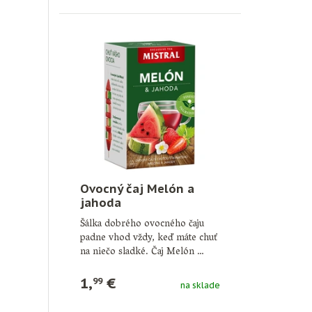
Ovocný čaj Melón a
jahoda
Šálka dobrého ovocného čaju
padne vhod vždy, keď máte chuť
na niečo sladké. Čaj Melón …
1,
€
99
na sklade