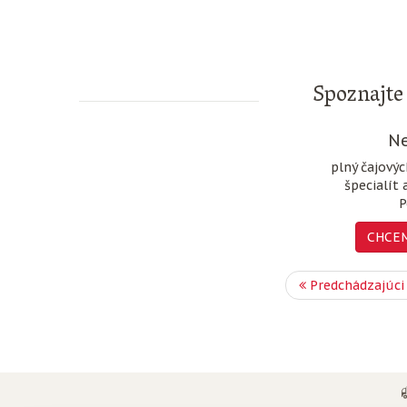
Spoznajte 
Ne
plný čajový
špecialít 
P
CHCEM
Predchádzajúci