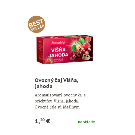
Ovocný čaj Višňa,
jahoda
Aromatizovaný ovocný čaj s
príchuťou Višňa, jahoda.
Ovocné čaje sú ideálnym
doplnkom pitného režimu počas
…
1,
€
20
na sklade