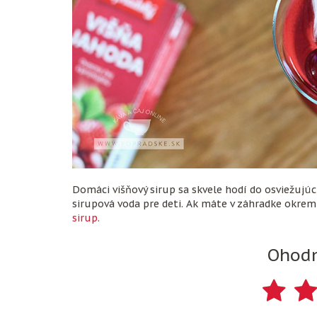
Domáci višňový sirup sa skvele hodí do osviežujú
sirupová voda pre deti. Ak máte v záhradke okrem v
sirup
.
Ohodn