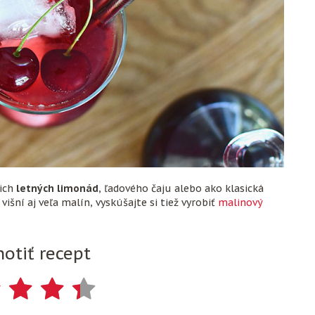
cich
letných limonád
, ľadového čaju alebo ako klasická
išní aj veľa malín, vyskúšajte si tiež vyrobiť
malinový
otiť recept