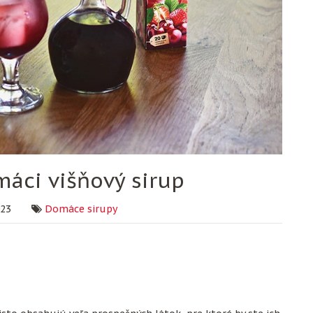
áci višňový sirup
023
Domáce sirupy