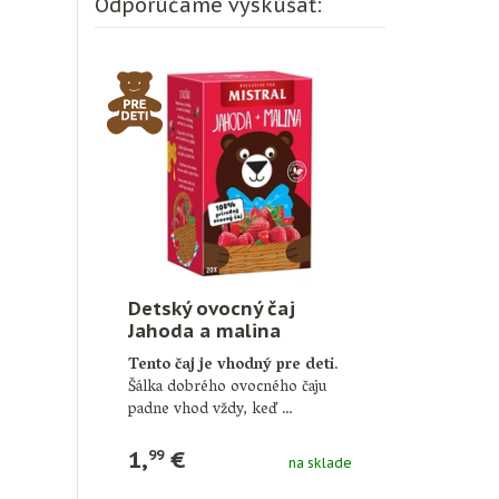
Odporúčame vyskúšať:
Detský ovocný čaj
Jahoda a malina
Tento čaj je vhodný pre deti
.
Šálka dobrého ovocného čaju
padne vhod vždy, keď …
1,
€
99
na sklade