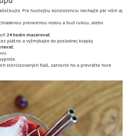
rupu
dkôstkujte. Pre hustejšiu konzistenciu nechajte pár višní aj
vychladenou prevarenou vodou a buď rukou, alebo
spoň
24 hodín macerovať
.
cez plátno a vyžmýkajte do poslednej kvapky.
rievať
.
ovú.
vypnite.
ch sterilizovaných fliaš, zatvorte ho a prevráťte hore