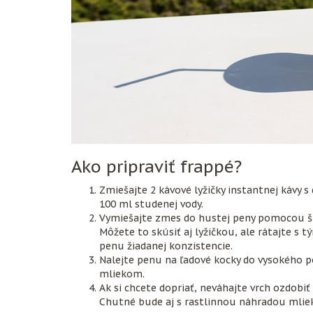
Ako pripraviť frappé?
Zmiešajte 2 kávové lyžičky instantnej kávy s
100 ml studenej vody.
Vymiešajte zmes do hustej peny pomocou špe
Môžete to skúsiť aj lyžičkou, ale rátajte s 
penu žiadanej konzistencie.
Nalejte penu na ľadové kocky do vysokého 
mliekom.
Ak si chcete dopriať, neváhajte vrch ozdobiť
Chutné bude aj s rastlinnou náhradou mlie