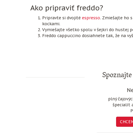
Ako pripraviť freddo?
Pripravte si dvojité
espresso
. Zmiešajte ho 
kockami.
Vymiešajte všetko spolu v šejkri do hustej p
Freddo cappuccino dosiahnete tak, že na vyš
Spoznajte 
Ne
plný čajový
špecialít 
P
CHCEM