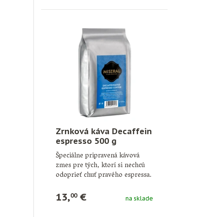
Zrnková káva Decaffein
espresso 500 g
Špeciálne pripravená kávová
zmes pre tých, ktorí si nechcú
odoprieť chuť pravého espressa.
Káva je …
13,
€
00
na sklade