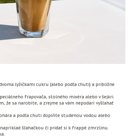
 dvoma lyžičkami cukru (alebo podľa chuti) a približne
ciálneho frapovača, stolného mixéra alebo v šejkri.
tým, že sa narobíte, a zrejme sa vám nepodarí vyšľahať
pohára a podľa chuti doplňte studenou vodou alebo
 napríklad šľahačkou či pridať si k frappé zmrzlinu.
ka.