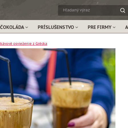
HĽADA
VÝRAZ
ČOKOLÁDA
PRÍSLUŠENSTVO
PRE FIRMY
 kávové osvieženie z Grécka