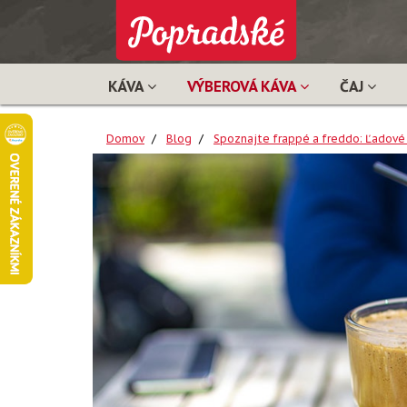
KÁVA
VÝBEROVÁ KÁVA
ČAJ
Domov
Blog
Spoznajte frappé a freddo: Ľadové