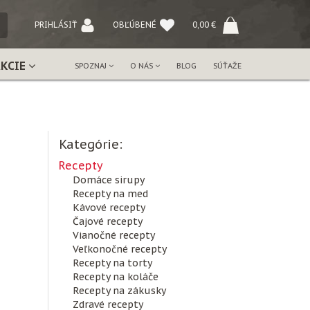
NÝ
PRIHLÁSIŤ
OBĽÚBENÉ
0,00
€
AKCIE
SPOZNAJ
O NÁS
BLOG
SÚŤAŽE
Kategórie:
Recepty
Domáce sirupy
Recepty na med
Kávové recepty
Čajové recepty
Vianočné recepty
Veľkonočné recepty
Recepty na torty
Recepty na koláče
Recepty na zákusky
Zdravé recepty