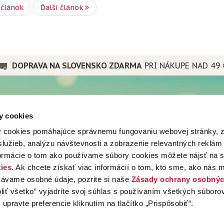
 článok
Ďalší článok
DOPRAVA NA SLOVENSKO ZDARMA
PRI NÁKUPE NAD 49 
PRE PRIATEĽOV
y cookies
a spoločnosti
Popradské
 cookies pomáhajúce správnemu fungovaniu webovej stránky, 
nes
Mistral tea
lužieb, analýzu návštevnosti a zobrazenie relevantných reklám
vá predajňa
Popradská káva
vy
formácie o tom ako používame súbory cookies môžete nájsť na 
Popradské
ju
ies
. Ak chcete získať viac informácií o tom, kto sme, ako nás 
Mistral tea
vávame osobné údaje, pozrite si naše
Zásady ochrany osobnýc
ty
Popradská káva
oliť všetko“ vyjadríte svoj súhlas s používaním všetkých súboro
 upravte preferencie kliknutím na tlačítko „Prispôsobiť“.