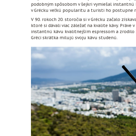
podobným spôsobom v šejkri vymiešal instantnú 
v Grécku veľkú popularitu a turisti ho postupne r
V 90. rokoch 20. storočia si v Grécku začalo získ
ktoré si dávali viac záležať na kvalite kávy. Práv
instantnú kávu kvalitnejším espressom a zrodilo 
Gréci skrátka milujú svoju kávu studenú.