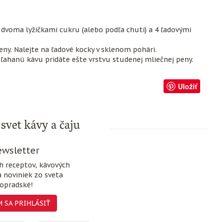
s dvoma lyžičkami cukru (alebo podľa chuti) a 4 ľadovými
eny. Nalejte na ľadové kocky v sklenom pohári.
ľahanú kávu pridáte ešte vrstvu studenej mliečnej peny.
Uložiť
svet kávy a čaju
wsletter
ch receptov, kávových
a noviniek zo sveta
opradské!
 SA PRIHLÁSIŤ