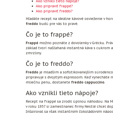
Ako vznikli tieto nápoje?
Ako pripraviť frappé?
Ako pripraviť freddo?
Hľadáte recept na ideálne kávové osvieženie v h
freddo
budú pre vás to pravé.
Čo je to frappé?
Frappé
možno poznáte z dovolenky v Grécku. Práve
základ tvorí našľahaná instantná káva s cukrom a
zmrzliny.
Čo je to freddo?
Freddo
je mladším a sofistikovanejším súrodenco
pripravuje s dvojitým espressom. Keď vynecháte m
mliečnu penu, dostanete
freddo cappuccino
.
Ako vznikli tieto nápoje?
Recept na frappé sa zrodil úplnou náhodou. Na
v roku 1957 si zamestnanec firmy Nestlé chcel dopr
Inšpiroval sa však instantným čokoládovým nápojo