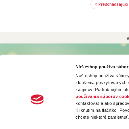
Predchádzajúci
UŽITOČNÉ INFORMÁCIE
O NÁS
Náš eshop používa súbor
Možnosti a ceny doručenia
Históri
Náš eshop používa súbory
Možnosti platby
Firma d
zlepšenia poskytovaných s
Obchodné podmienky
Podniko
Odstúpiť od zmluvy tu
Svet ká
záujmov. Podrobnejšie in
Ochrana osobných údajov
Svet ča
používania súborov cook
Používanie súborov cookies
Blog
kontaktovať a ako spraco
Nastavenie cookies
Kontak
Kliknutím na tlačítko „Pov
Vyhlásenie o prístupnosti
chcete niektoré zamietnuť,