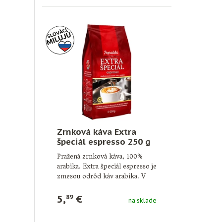
Zrnková káva Extra
špeciál espresso 250 g
Pražená zrnková káva, 100%
arabika. Extra špeciál espresso je
zmesou odrôd káv arabika. V
šálke …
5,
€
89
na sklade