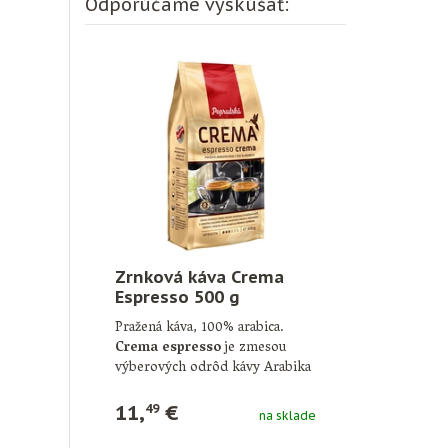
Odporúčame vyskúšať:
Zrnková káva Crema
Espresso 500 g
Pražená káva, 100% arabica.
Crema espresso
je zmesou
výberových odrôd kávy Arabika
z najlepších plantáží …
11,
€
49
na sklade