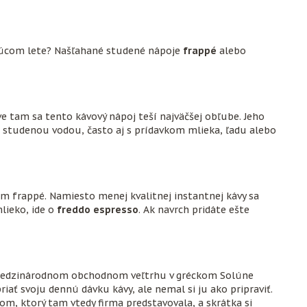
orúcom lete? Našľahané studené nápoje
frappé
alebo
 tam sa tento kávový nápoj teší najväčšej obľube. Jeho
 studenou vodou, často aj s prídavkom mlieka, ľadu alebo
m frappé. Namiesto menej kvalitnej instantnej kávy sa
lieko, ide o
freddo espresso
. Ak navrch pridáte ešte
 Medzinárodnom obchodnom veľtrhu v gréckom Solúne
iať svoju dennú dávku kávy, ale nemal si ju ako pripraviť.
m, ktorý tam vtedy firma predstavovala, a skrátka si