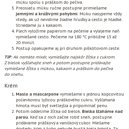
múku spolu s práškom do pečiva.
Preosiatu múku ručne postupne primiešame
jemnými a krúživými pohybmi
. Múku nasypeme vždy
vtedy, ak už nevidíme žiadne hrudky a cesto je hladké.
Striedame ju s kakaom.
Plech vyložíme papierom na pečenie a vylejeme naň
vymiešané cesto. Pečieme na 180 °C približne 15 až
20 minút.
Postup opakujeme aj pri druhom piškótovom ceste.
TIP
: Ak nemáte mixér, vymiešajte najskôr žĺtka s cukrom.
Z bielok vyšľahajte sneh a potom postupne pridávajte
vymiešané žĺtka s múkou, kakaom a práškom do pečiva
do snehu.
Krém
Maslo a mascarpone
vymiešame s jednou kopcovitou
polievkovou lyžicou práškového cukru. Vyšľahaná
hmota musí byť svetlejšia a pripomínať penu.
Potom oddelíme žĺtka od bielok.
Bielka šľaháme nad
parou
. Keď sa z nich začne robiť sneh, postupne
pridávame práškový a vanilkový cukor. Miešame
dovtedy, kým z toho nebude hustá biela hmota. Za