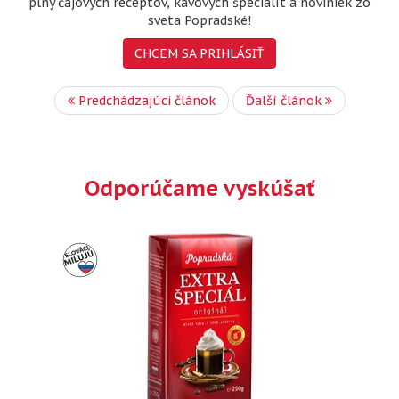
plný čajových receptov, kávových špecialít a noviniek zo
sveta Popradské!
CHCEM SA PRIHLÁSIŤ
Predchádzajúci článok
Ďalší článok
Odporúčame vyskúšať