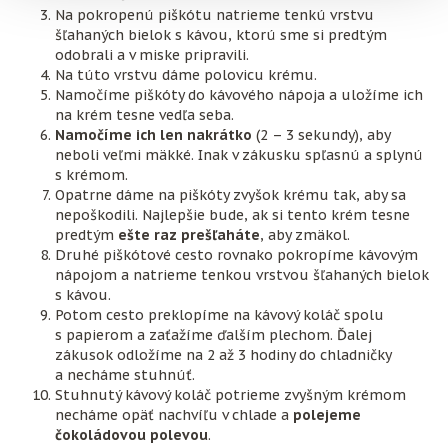
Na pokropenú piškótu natrieme tenkú vrstvu
šľahaných bielok s kávou, ktorú sme si predtým
odobrali a v miske pripravili.
Na túto vrstvu dáme polovicu krému.
Namočíme piškóty do kávového nápoja a uložíme ich
na krém tesne vedľa seba.
Namočíme ich len nakrátko
(2 – 3 sekundy), aby
neboli veľmi mäkké. Inak v zákusku spľasnú a splynú
s krémom.
Opatrne dáme na piškóty zvyšok krému tak, aby sa
nepoškodili. Najlepšie bude, ak si tento krém tesne
predtým
ešte raz prešľaháte
, aby zmäkol.
Druhé piškótové cesto rovnako pokropíme kávovým
nápojom a natrieme tenkou vrstvou šľahaných bielok
s kávou.
Potom cesto preklopíme na kávový koláč spolu
s papierom a zaťažíme ďalším plechom. Ďalej
zákusok odložíme na 2 až 3 hodiny do chladničky
a necháme stuhnúť.
Stuhnutý kávový koláč potrieme zvyšným krémom
necháme opäť nachvíľu v chlade a
polejeme
čokoládovou polevou
.