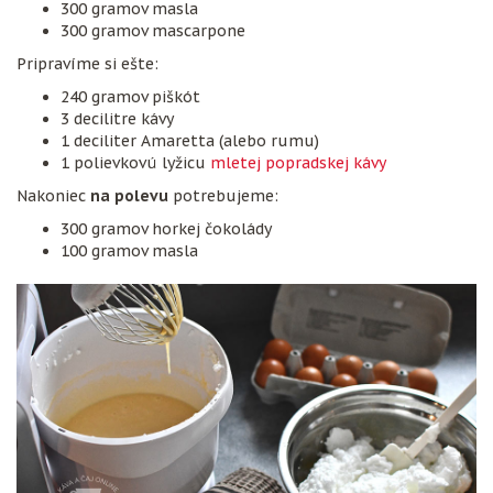
300 gramov masla
300 gramov mascarpone
Pripravíme si ešte:
240 gramov piškót
3 decilitre kávy
1 deciliter Amaretta (alebo rumu)
1 polievkovú lyžicu
mletej popradskej kávy
Nakoniec
na polevu
potrebujeme:
300 gramov horkej čokolády
100 gramov masla