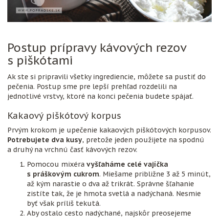
Postup prípravy kávových rezov
s piškótami
Ak ste si pripravili všetky ingrediencie, môžete sa pustiť do
pečenia. Postup sme pre lepší prehľad rozdelili na
jednotlivé vrstvy, ktoré na konci pečenia budete spájať.
Kakaový piškótový korpus
Prvým krokom je upečenie kakaových piškótových korpusov.
Potrebujete dva kusy
, pretože jeden použijete na spodnú
a druhý na vrchnú časť kávových rezov.
Pomocou mixéra
vyšľaháme celé vajíčka
s práškovým cukrom
. Miešame približne 3 až 5 minút,
až kým narastie o dva až trikrát. Správne šľahanie
zistíte tak, že je hmota svetlá a nadýchaná. Nesmie
byť však príliš tekutá.
Aby ostalo cesto nadýchané, najskôr preosejeme