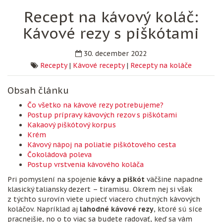
Recept na kávový koláč:
Kávové rezy s piškótami
30. december 2022
Recepty
|
Kávové recepty
|
Recepty na koláče
Obsah článku
Čo všetko na kávové rezy potrebujeme?
Postup prípravy kávových rezov s piškótami
Kakaový piškótový korpus
Krém
Kávový nápoj na poliatie piškótového cesta
Čokoládová poleva
Postup vrstvenia kávového koláča
Pri pomyslení na spojenie
kávy a piškót
väčšine napadne
klasický taliansky dezert – tiramisu. Okrem nej si však
z týchto surovín viete upiecť viacero chutných kávových
koláčov. Napríklad aj
lahodné kávové rezy
, ktoré sú síce
pracnejšie, no o to viac sa budete radovať, keď sa vám