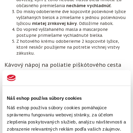
občasného premiešania
necháme vychladnúť
.
Do misky odoberieme dve kopcovité polievkové lyžice
vyšľahaných bielok a zmiešame s jednou polievkovou
lyžicou
mletej zrnkovej kávy
. Odložíme nabok.
Do vopred vyšľahaného masla a mascarpone
postupne primiešame vychladnuté bielka.
Z hotového krému odoberieme 2 kopcovité lyžice,
ktoré neskôr použijeme na potretie vrchnej vrstvy
zákusku.
Kávový nápoj na poliatie piškótového cesta
Na kávový koláč ešte potrebujeme uvarenú
zrnkovú kávu
.
Pripravíme si približne 3 dcl nápoja, ktorý zmiešame s 1 dcl
Amaretta alebo rumu. Množstvo alkoholu prispôsobte
vašej chuti
. Kávu takisto oslaďte podľa chuti.
Náš eshop používa súbory cookies
Čokoládová poleva
Náš eshop používa súbory cookies pomáhajúce
Horkú čokoládu roztopíme vo vodnom kúpeli. Do nej
správnemu fungovaniu webovej stránky, za účelom
pridáme maslo a miešame, až kým nie je
poleva hladká
zlepšenia poskytovaných služieb, analýzu návštevnosti a
a lesklá
.
zobrazenie relevantných reklám podľa vašich záujmov.