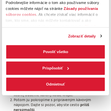
Podrobnejšie informácie o tom ako používame súbory
cookies môžete nájsť na stránke
Zásady používania
súborov cookies
. Ak chcete získať viac informácií o
tom, kto sme, ako nás môžete kontaktovať a ako
spracovávame osobné údaje, pozrite si naše
Zásady
ochrany osobných údajov.
Kliknutím na tlačítko
Zobraziť detaily
„Povoliť všetko“ vyjadríte svoj súhlas s používaním
všetkých súborov cookies. Ak chcete niektoré
zamietnuť, upravte preferencie kliknutím na tlačítko
Povoliť všetko
„Prispôsobiť“.
Prispôsobiť
Postup vrstvenia kávového koláča
Odmietnuť
Kakaovú piškótu položíme na plech alebo tácku, na
ktorej budeme kávový koláč krájať.
Potom ju pokropíme s pripraveným kávovým
nápojom. Dajte si pozor, aby ste cesto
príliš
nerozmočili
.