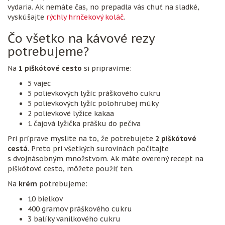
vydaria. Ak nemáte čas, no prepadla vás chuť na sladké,
vyskúšajte
rýchly hrnčekový koláč
.
Čo všetko na kávové rezy
potrebujeme?
Na
1 piškótové cesto
si pripravíme:
5 vajec
5 polievkových lyžíc práškového cukru
5 polievkových lyžíc polohrubej múky
2 polievkové lyžice kakaa
1 čajová lyžička prášku do pečiva
Pri príprave myslite na to, že potrebujete
2 piškótové
cestá
. Preto pri všetkých surovinách počítajte
s dvojnásobným množstvom. Ak máte overený recept na
piškótové cesto, môžete použiť ten.
Na
krém
potrebujeme:
10 bielkov
400 gramov práškového cukru
3 balíky vanilkového cukru