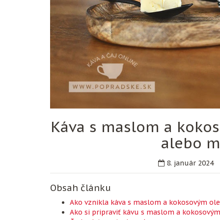
Káva s maslom a kokos
alebo m
8. január 2024
Obsah článku
Ako vznikla káva s maslom a kokosovým ol
Ako si pripraviť kávu s maslom a kokosový