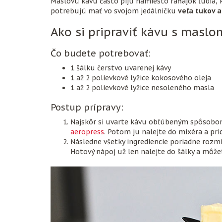
Maslovú kávu často pijú namiesto raňajok ľudia, k
potrebujú mať vo svojom jedálničku
veľa tukov 
Ako si pripraviť kávu s masl
Čo budete potrebovať:
1 šálku čerstvo uvarenej kávy
1 až 2 polievkové lyžice kokosového oleja
1 až 2 polievkové lyžice nesoleného masla
Postup prípravy:
Najskôr si uvarte kávu obľúbeným spôsobom
aeropress
. Potom ju nalejte do mixéra a pri
Následne všetky ingrediencie poriadne rozm
Hotový nápoj už len nalejte do šálky a môže