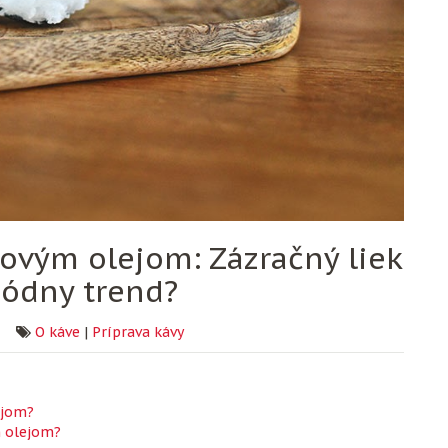
ovým olejom: Zázračný liek
ódny trend?
O káve
|
Príprava kávy
ejom?
m olejom?