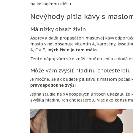
na ketogénnu diétu.
Nevýhody pitia kávy s maslo
Má nízky obsah živín
Asprey a ďalší propagátori maslovej kávy odporúča
maslo v nej obsahuje vitamín A, karotény, kyselin
A, C a E,
iných živín je tam málo
.
Tento nápoj vám síce zníži chuť do jedla a dodá en
Môže vám zvýšiť hladinu cholesterolu
Je možné, že ak budete piť kávu s maslom počas k
pravdepodobne zvýši
.
Jedna štúdia na 94 dospelých Britoch ukázala, ž
zvýšila hladinu ich cholesterolu viac ako konzum