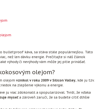
lejom
e
 olejom
 bulletproof káva, sa stáva stále populárnejšou. Táto
ac, než len dávku energie. Prečítajte si náš článok
a aké výhody či nevýhody vám môže jej pitie prinášať.
 kokosovým olejom?
ým olejom
vznikol v roku 2009 v Silicon Valley
, kde ju tzv.
riedok na zlepšenie výkonu a energie.
ve ju viac zdokonalil a spopularizoval. Tvrdí, že vďaka
zuje myseľ
a zároveň zaručí, že sa budete cítiť dlhšie