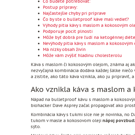
Čo budete potrebovať:
Postup prípravy:
Najčastejšie chyby pri príprave
Čo by ste o bulletproof káve mali vedieť?
Výhody pitia kávy s maslom a kokosovým o
Podporuje pocit plnosti
Môže byť dobrá pre ľudí na ketogénnej diét
Nevýhody pitia kávy s maslom a kokosovým
Má nízky obsah živín
Môže vám zvýšiť hladinu cholesterolu
Káva s maslom či kokosovým olejom, známa aj ako
nezvyčajná kombinácia dodáva každej šálke niečo vi
a zistite, ako táto káva vznikla, ako ju pripraviť, 
Ako vznikla káva s maslom a
Nápad na bulletproof kávu s maslom a kokosov
biohacker Dave Asprey začal propagovať ako prost
Kombinácia kávy s tukmi síce nie je novinka, no Da
tukom v masle a kokosovom oleji
nápoj povzbud
sýto.