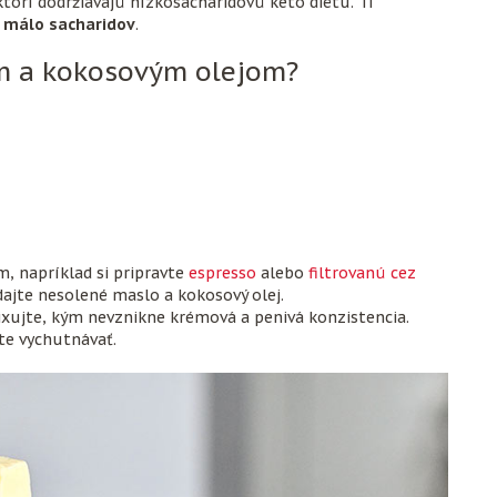
torí dodržiavajú nízkosacharidovú keto diétu. Tí
a málo sacharidov
.
om a kokosovým olejom?
, napríklad si pripravte
espresso
alebo
filtrovanú cez
dajte nesolené maslo a kokosový olej.
ixujte, kým nevznikne krémová a penivá konzistencia.
te vychutnávať.