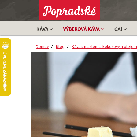
KÁVA
VÝBEROVÁ KÁVA
ČAJ
Domov
Blog
Káva s maslom a kokosovým olejom: