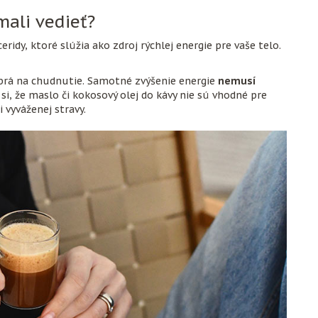
mali vedieť?
eridy, ktoré slúžia ako zdroj rýchlej energie pre vaše telo.
brá na chudnutie. Samotné zvýšenie energie
nemusí
 si, že maslo či kokosový olej do kávy nie sú vhodné pre
 vyváženej stravy.