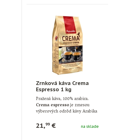
Zrnková káva Crema
Espresso 1 kg
Pražená káva, 100% arabica.
Crema espresso
je zmesou
výberových odrôd kávy Arabika
z najlepších plantáží …
21,
€
99
na sklade