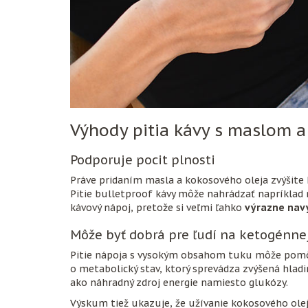
Výhody pitia kávy s maslom 
Podporuje pocit plnosti
Práve pridaním masla a kokosového oleja zvýšite
Pitie bulletproof kávy môže nahrádzať napríklad r
kávový nápoj, pretože si veľmi ľahko
výrazne navý
Môže byť dobrá pre ľudí na ketogénnej
Pitie nápoja s vysokým obsahom tuku môže pom
o metabolický stav, ktorý sprevádza zvýšená hladin
ako náhradný zdroj energie namiesto glukózy.
Výskum tiež ukazuje, že užívanie kokosového ol