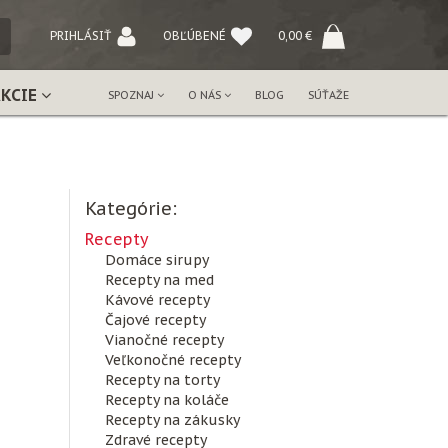
NÝ
PRIHLÁSIŤ
OBĽÚBENÉ
0,00
€
AKCIE
SPOZNAJ
O NÁS
BLOG
SÚŤAŽE
Kategórie:
Recepty
Domáce sirupy
Recepty na med
Kávové recepty
Čajové recepty
Vianočné recepty
Veľkonočné recepty
Recepty na torty
Recepty na koláče
Recepty na zákusky
Zdravé recepty