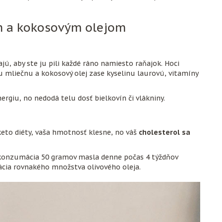
m a kokosovým olejom
jú, aby ste ju pili každé ráno namiesto raňajok. Hoci
u mliečnu a kokosový olej zase kyselinu laurovú, vitamíny
ergiu, no nedodá telu dosť bielkovín či vlákniny.
eto diéty, vaša hmotnosť klesne, no váš
cholesterol sa
e konzumácia 50 gramov masla denne počas 4 týždňov
ácia rovnakého množstva olivového oleja.