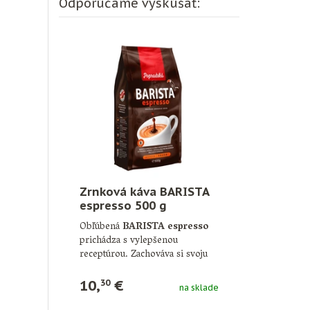
Odporúčame vyskúšať:
Zrnková káva BARISTA
espresso 500 g
Obľúbená
BARISTA espresso
prichádza s vylepšenou
receptúrou. Zachováva si svoju
intenzívnu chuť a výraznú
arómu, …
10,
€
30
na sklade