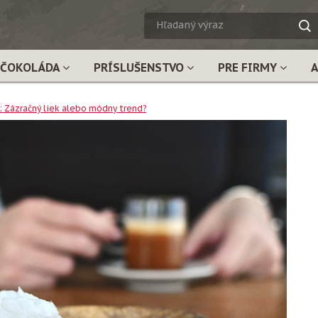
HĽADA
VÝRAZ
ČOKOLÁDA
PRÍSLUŠENSTVO
PRE FIRMY
 Zázračný liek alebo módny trend?