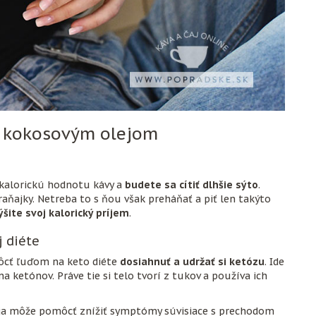
a kokosovým olejom
 kalorickú hodnotu kávy a
budete sa cítiť dlhšie sýto
.
aňajky. Netreba to s ňou však preháňať a piť len takýto
šite svoj kalorický príjem
.
 diéte
ôcť ľuďom na keto diéte
dosiahnuť a udržať si ketózu
. Ide
a ketónov. Práve tie si telo tvorí z tukov a používa ich
eja môže pomôcť znížiť symptómy súvisiace s prechodom