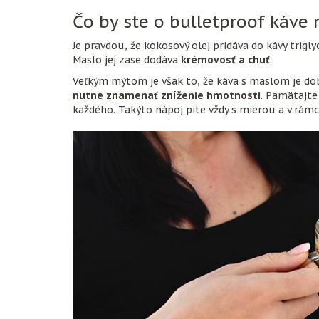
Čo by ste o bulletproof káve 
Je pravdou, že kokosový olej pridáva do kávy triglyc
Maslo jej zase dodáva
krémovosť a chuť
.
Veľkým mýtom je však to, že káva s maslom je do
nutne znamenať zníženie hmotnosti
. Pamätajte
každého. Takýto nápoj pite vždy s mierou a v rámci