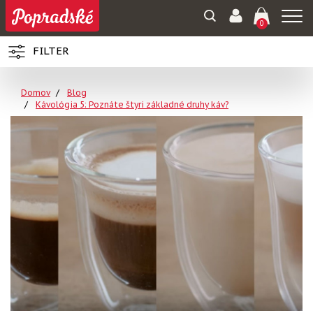
Togg
0
navi
FILTER
Domov
Blog
Kávológia 5: Poznáte štyri základné druhy káv?