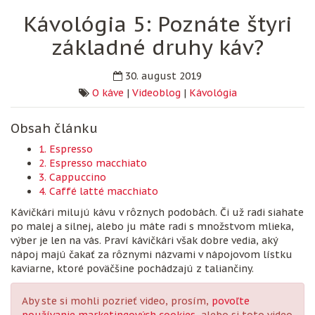
Kávológia 5: Poznáte štyri
základné druhy káv?
30. august 2019
O káve
|
Videoblog
|
Kávológia
Obsah článku
1. Espresso
2. Espresso macchiato
3. Cappuccino
4. Caffé latté macchiato
Kávičkári milujú kávu v rôznych podobách. Či už radi siahate
po malej a silnej, alebo ju máte radi s množstvom mlieka,
výber je len na vás. Praví kávičkári však dobre vedia, aký
nápoj majú čakať za rôznymi názvami v nápojovom lístku
kaviarne, ktoré poväčšine pochádzajú z taliančiny.
Aby ste si mohli pozrieť video, prosím,
povoľte
používanie marketingových cookies
, alebo si toto video