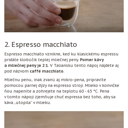
2. Espresso macchiato
Espresso macchiato vznikne, keď ku klasickému espressu
pridáte klobúčik teplej mliečnej peny.
Pomer kávy
a mliečnej peny je 2:1
. V Taliansku tento nápoj nájdete aj
pod názvom
caffé macchiato
.
Mliečnu penu, inak zvanú aj mikro-pena, pripravíte
pomocou parnej dýzy na espresso stroji. Mlieko v konvičke
ňou napeníte a zohrejete na teplotu 60 - 65 °C. Pena
v tomto nápoji zjemňuje chuť espressa bez toho, aby sa
káva „utopila” v mlieku.