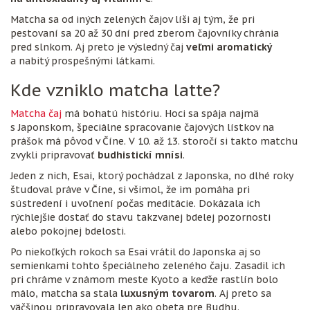
Matcha sa od iných zelených čajov líši aj tým, že pri
pestovaní sa 20 až 30 dní pred zberom čajovníky chránia
pred slnkom. Aj preto je výsledný čaj
veľmi aromatický
a nabitý prospešnými látkami.
Kde vzniklo matcha latte?
Matcha čaj
má bohatú históriu. Hoci sa spája najmä
s Japonskom, špeciálne spracovanie čajových lístkov na
prášok má pôvod v Číne. V 10. až 13. storočí si takto matchu
zvykli pripravovať
budhistickí mnísi
.
Jeden z nich, Esai, ktorý pochádzal z Japonska, no dlhé roky
študoval práve v Číne, si všimol, že im pomáha pri
sústredení i uvoľnení počas meditácie. Dokázala ich
rýchlejšie dostať do stavu takzvanej bdelej pozornosti
alebo pokojnej bdelosti.
Po niekoľkých rokoch sa Esai vrátil do Japonska aj so
semienkami tohto špeciálneho zeleného čaju. Zasadil ich
pri chráme v známom meste Kyoto a keďže rastlín bolo
málo, matcha sa stala
luxusným tovarom
. Aj preto sa
väčšinou pripravovala len ako obeta pre Budhu.