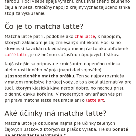
farbou. Hoci v sebe spája výraznú chuť kvalitného zeleného
čaju a mlieka, tradičný nápoj z krajiny vychádzajúceho slnka
stojí za vyskúšanie.
Čo je to matcha latte?
Matcha latte patrí, podobne ako
chai latte
, k nápojom,
ktorých základom je čaj zmiešaný s mliekom. Hoci si ho
slovenskí kávičkári objednávajú menej často ako obľúbené
caffé latte
, je už bežnou súčasťou nápojových lístkov.
Najčastejšie sa pripravuje zmiešaním napeného mlieka
alebo rastlinného nápoja (napríklad sójového)
a
jasnozeleného matcha prášku
. Ten sa najprv rozmieša
v malom množstve horúcej vody. Je to skvelá alternatíva pre
ľudí, ktorým klasická káva nerobí dobre, no nechcú prísť
o dennú dávku kofeínu. V moderných kaviarňach vás pri
príprave matcha latte neukrátia ani o
latte art
.
Aké účinky má matcha latte?
Matcha latte je obľúbené najmä pre účinky zelených
čajových lístkov, z ktorých sa prášok vyrába. Tie sú
bohaté
na antioxidanty aj vitamín C
.