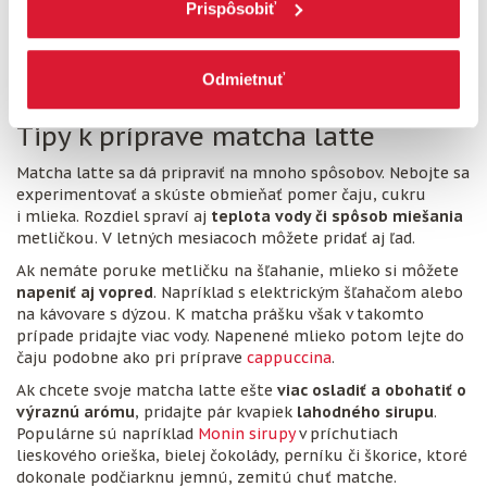
Prispôsobiť
VIAC O PRODUKTE
Odmietnuť
Tipy k príprave matcha latte
Matcha latte sa dá pripraviť na mnoho spôsobov. Nebojte sa
experimentovať a skúste obmieňať pomer čaju, cukru
i mlieka. Rozdiel spraví aj
teplota vody či spôsob miešania
metličkou. V letných mesiacoch môžete pridať aj ľad.
Ak nemáte poruke metličku na šľahanie, mlieko si môžete
napeniť aj vopred
. Napríklad s elektrickým šľahačom alebo
na kávovare s dýzou. K matcha prášku však v takomto
prípade pridajte viac vody. Napenené mlieko potom lejte do
čaju podobne ako pri príprave
cappuccina
.
Ak chcete svoje matcha latte ešte
viac osladiť a obohatiť o
výraznú arómu
, pridajte pár kvapiek
lahodného sirupu
.
Populárne sú napríklad
Monin sirupy
v príchutiach
lieskového orieška, bielej čokolády, perníku či škorice, ktoré
dokonale podčiarknu jemnú, zemitú chuť matche.