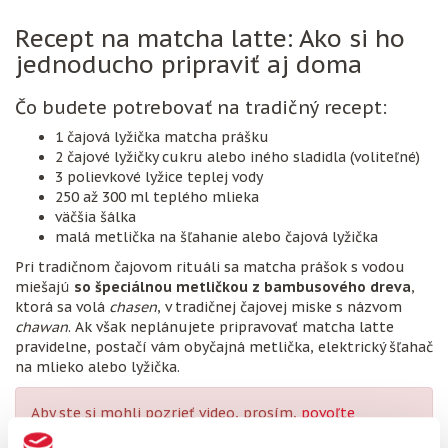
Recept na matcha latte: Ako si ho
jednoducho pripraviť aj doma
Čo budete potrebovať na tradičný recept:
1 čajová lyžička matcha prášku
2 čajové lyžičky cukru alebo iného sladidla (voliteľné)
3 polievkové lyžice teplej vody
250 až 300 ml teplého mlieka
väčšia šálka
malá metlička na šľahanie alebo čajová lyžička
Pri tradičnom čajovom rituáli sa matcha prášok s vodou
miešajú
so špeciálnou metličkou z bambusového dreva
,
ktorá sa volá
chasen
, v tradičnej čajovej miske s názvom
chawan
. Ak však neplánujete pripravovať matcha latte
pravidelne, postačí vám obyčajná metlička, elektrický šľahač
na mlieko alebo lyžička.
Aby ste si mohli pozrieť video, prosím,
povoľte
marketingové cookies
, alebo si video pozrite priamo na