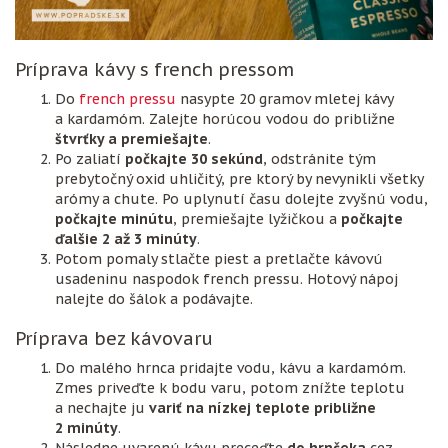
Príprava kávy s french pressom
Do
french pressu
nasypte 20 gramov mletej kávy
a kardamóm. Zalejte horúcou vodou do približne
štvrťky a premiešajte
.
Po zaliatí
počkajte 30 sekúnd
, odstránite tým
prebytočný oxid uhličitý, pre ktorý by nevynikli všetky
arómy a chute. Po uplynutí času dolejte zvyšnú vodu,
počkajte minútu
, premiešajte lyžičkou a
počkajte
ďalšie 2 až 3 minúty
.
Potom pomaly stlačte piest a pretlačte kávovú
usadeninu naspodok french pressu. Hotový nápoj
nalejte do šálok a podávajte.
Príprava bez kávovaru
Do malého hrnca pridajte vodu, kávu a kardamóm.
Zmes priveďte k bodu varu, potom znížte teplotu
a nechajte ju
variť na nízkej teplote približne
2 minúty
.
Následne uvarenú kávu preceďte
do hrnčeka
cez