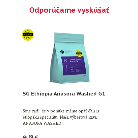
Odporúčame vyskúšať
SG Ethiopia Anasora Washed G1
Sme radi, že v ponuke máme opäť ďalšiu
etiópsku špecialitu. Naša výberová káva
ANASORA WASHED …
9,
€
90