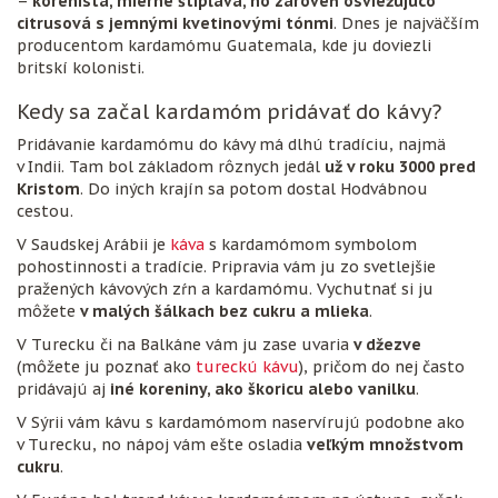
–
korenistá, mierne štipľavá, no zároveň osviežujúco
citrusová s jemnými kvetinovými tónmi
. Dnes je najväčším
producentom kardamómu Guatemala, kde ju doviezli
britskí kolonisti.
Kedy sa začal kardamóm pridávať do kávy?
Pridávanie kardamómu do kávy má dlhú tradíciu, najmä
v Indii. Tam bol základom rôznych jedál
už v roku 3000 pred
Kristom
. Do iných krajín sa potom dostal Hodvábnou
cestou.
V Saudskej Arábii je
káva
s kardamómom symbolom
pohostinnosti a tradície. Pripravia vám ju zo svetlejšie
pražených kávových zŕn a kardamómu. Vychutnať si ju
môžete
v malých šálkach bez cukru a mlieka
.
V Turecku či na Balkáne vám ju zase uvaria
v džezve
(môžete ju poznať ako
tureckú kávu
), pričom do nej často
pridávajú aj
iné koreniny, ako škoricu alebo vanilku
.
V Sýrii vám kávu s kardamómom naservírujú podobne ako
v Turecku, no nápoj vám ešte osladia
veľkým množstvom
cukru
.