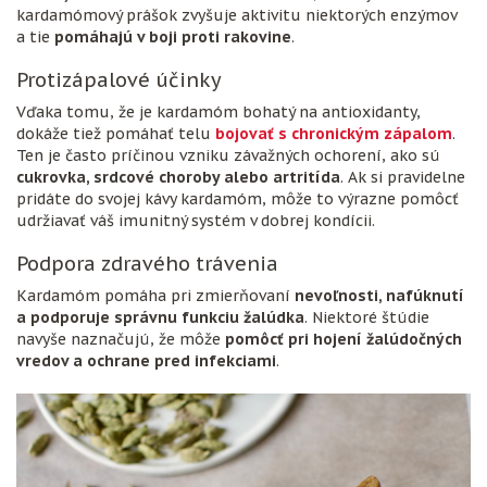
kardamómový prášok zvyšuje aktivitu niektorých enzýmov
a tie
pomáhajú v boji proti rakovine
.
Protizápalové účinky
Vďaka tomu, že je kardamóm bohatý na antioxidanty,
dokáže tiež pomáhať telu
bojovať s chronickým zápalom
.
Ten je často príčinou vzniku závažných ochorení, ako sú
cukrovka, srdcové choroby alebo artritída
. Ak si pravidelne
pridáte do svojej kávy kardamóm, môže to výrazne pomôcť
udržiavať váš imunitný systém v dobrej kondícii.
Podpora zdravého trávenia
Kardamóm pomáha pri zmierňovaní
nevoľnosti, nafúknutí
a podporuje správnu funkciu žalúdka
. Niektoré štúdie
navyše naznačujú, že môže
pomôcť pri hojení žalúdočných
vredov a ochrane pred infekciami
.