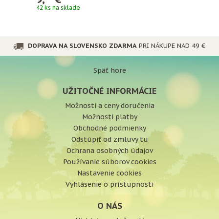
42 ks na sklade
DOPRAVA NA SLOVENSKO ZDARMA
PRI NÁKUPE NAD 49 €
Späť hore
UŽITOČNÉ INFORMÁCIE
Možnosti a ceny doručenia
Možnosti platby
Obchodné podmienky
Odstúpiť od zmluvy tu
Ochrana osobných údajov
Používanie súborov cookies
Nastavenie cookies
Vyhlásenie o prístupnosti
O NÁS