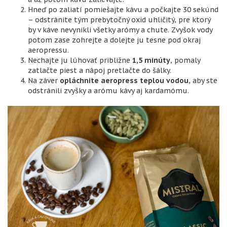
Hneď po zaliatí pomiešajte kávu a počkajte 30 sekúnd
– odstránite tým prebytočný oxid uhličitý, pre ktorý
by v káve nevynikli všetky arómy a chute. Zvyšok vody
potom zase zohrejte a dolejte ju tesne pod okraj
aeropressu.
Nechajte ju lúhovať približne
1,5 minúty
, pomaly
zatlačte piest a nápoj pretlačte do šálky.
Na záver
opláchnite aeropress teplou vodou
, aby ste
odstránili zvyšky a arómu kávy aj kardamómu.