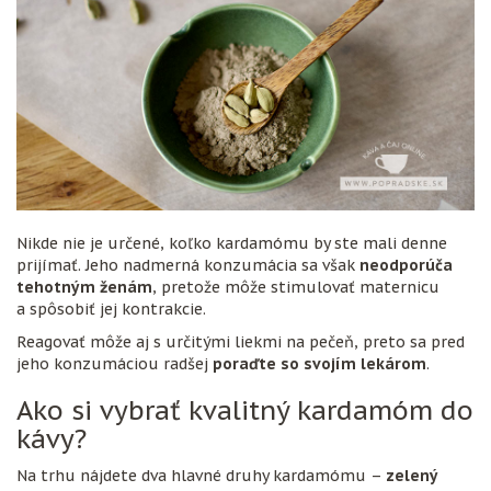
Nikde nie je určené, koľko kardamómu by ste mali denne
prijímať. Jeho nadmerná konzumácia sa však
neodporúča
tehotným ženám
, pretože môže stimulovať maternicu
a spôsobiť jej kontrakcie.
Reagovať môže aj s určitými liekmi na pečeň, preto sa pred
jeho konzumáciou radšej
poraďte so svojím lekárom
.
Ako si vybrať kvalitný kardamóm do
kávy?
Na trhu nájdete dva hlavné druhy kardamómu –
zelený