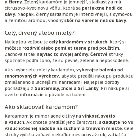
a čierny
. Zelený kardamóm je jemnejší, sladkastý a má
citrusovo-kvetinovú vôňu, ktorá sa
perfektne hodí do
kávy
. Naopak, čierny kardamóm je intenzívnejší, s dymovou
a zemitou arómou, vhodný
skôr na varenie než do kávy
.
Celý, drvený alebo mletý?
Najlepšou voľbou je
celý kardamóm v strukoch
, ktorý si
môžete
rozdrviť alebo pomlieť tesne pred použitím
.
Zachová si tak
najviac zo svojej arómy. Čerstvé
struky
spoznáte podľa toho, že sú pevné, zelené a nepoškodené.
Ak si vyberiete mletý kardamóm,
vyberajte balenia od
renomovaných výrobcov
, aby ste predišli nákupu produktu
zmiešaného s lacnejšími náhradami. Najlepšie odrody
pochádzajú z
Guatemaly, Indie a Srí Lanky
. Pri nákupe si
overte informácie o pôvode na balení.
Ako skladovať kardamóm?
Kardamóm je mimoriadne citlivý na
vlhkosť, svetlo
a vzduch
. Ak chcete predĺžiť jeho čerstvosť,
skladujte ho vo
vzduchotesnej nádobe na suchom a tmavom mieste
. Celé
struky vydržia voňavé niekoľko mesiacov až rok, zatiaľ čo