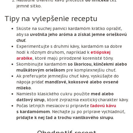
jemné sitko.
Tipy na vylepšenie receptu
Skúste na suchej panvici kardamóm krátko opražiť,
aby sa
uvoľnila jeho aróma a získal jemne orieškovú
chuť
.
Experimentujte s druhmi kávy, kardamóm sa dobre
hodí k rôznym druhom, napríklad k
etiópskej
arabike
, ktoré majú prirodzené korenisté tóny.
Skombinujte kardamóm
so škoricou, klinčekmi alebo
muškátovým orieškom
pre komplexnejšiu chuť.
Ak preferujete jemnejšiu chuť kávy, vyskúšajte do
nápoja pridať
mandľové, kokosové alebo ovsené
mlieko
.
Namiesto klasického cukru použite
med alebo
datľový sirup
, ktoré zvýraznia exotický charakter kávy.
Počas letných mesiacov si pripravte
ľadovú kávu
s kardamómom
. Nechajte ju po príprave vychladnúť,
pridajte k nej ľad a trochu vanilkového sirupu
.