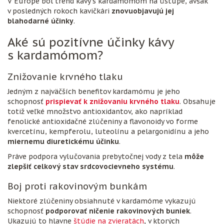
V Európe bol trend kávy s kardamómom na ústupe, avšak
v posledných rokoch kavičkári
znovuobjavujú jej
blahodarné účinky
.
Aké sú pozitívne účinky kávy
s kardamómom?
Znižovanie krvného tlaku
Jedným z najväčších benefitov kardamómu je jeho
schopnosť
prispievať k znižovaniu krvného tlaku
. Obsahuje
totiž veľké množstvo antioxidantov, ako napríklad
fenolické antioxidačné zlúčeniny a flavonoidy vo forme
kvercetínu, kempferolu, luteolínu a pelargonidínu a jeho
miernemu diuretickému účinku
.
Práve podpora vylučovania prebytočnej vody z tela
môže
zlepšiť celkový stav srdcovocievneho systému
.
Boj proti rakovinovým bunkám
Niektoré zlúčeniny obsiahnuté v kardamóme vykazujú
schopnosť
podporovať ničenie rakovinových buniek
.
Ukazujú to hlavne
štúdie na zvieratách
, v ktorých