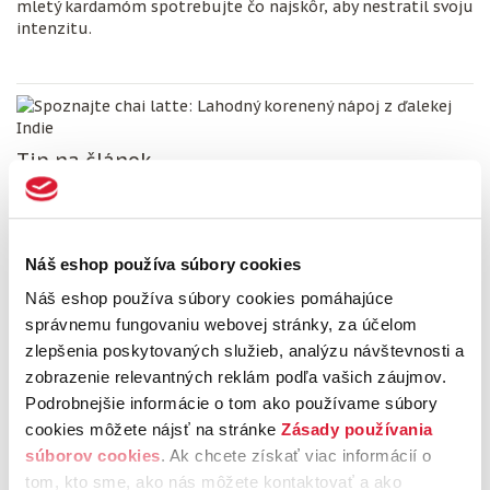
mletý kardamóm spotrebujte čo najskôr, aby nestratil svoju
intenzitu.
Tip na článok
Spoznajte chai latte: Lahodný
korenený nápoj z ďalekej Indie
Náš eshop používa súbory cookies
PREČÍTAŤ
Náš eshop používa súbory cookies pomáhajúce
správnemu fungovaniu webovej stránky, za účelom
zlepšenia poskytovaných služieb, analýzu návštevnosti a
Recept na kávu s kardamómom
zobrazenie relevantných reklám podľa vašich záujmov.
Podrobnejšie informácie o tom ako používame súbory
Inšpirujte sa naším podrobným receptom a objavte, ako si
cookies môžete nájsť na stránke
Zásady používania
pripraviť kávu s kardamómom tromi spôsobmi –
súborov cookies
. Ak chcete získať viac informácií o
s aeropressom, french pressom alebo len v obyčajnom
hrnci
.
tom, kto sme, ako nás môžete kontaktovať a ako