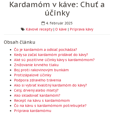
Kardamóm v káve: Chuť a
účinky
4. február 2025
Kávové recepty
|
O káve
|
Príprava kávy
Obsah článku
Čo je kardamóm a odkiaľ pochádza?
Kedy sa začal kardamóm pridávať do kávy?
Aké sú pozitívne účinky kávy s kardamómom?
Znižovanie krvného tlaku
Boj proti rakovinovým bunkám
Protizápalové účinky
Podpora zdravého trávenia
Ako si vybrať kvalitný kardamóm do kávy?
Celý, drvený alebo mletý?
Ako skladovať kardamóm?
Recept na kávu s kardamómom
Čo na kávu s kardamómom potrebujete?
Príprava kardamómu