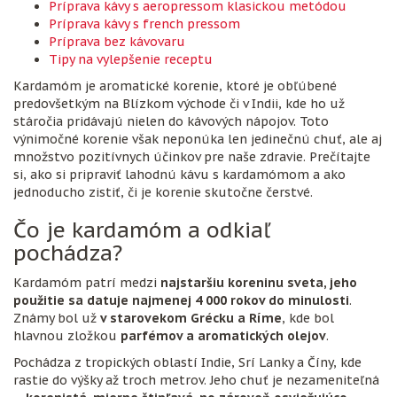
Príprava kávy s aeropressom klasickou metódou
Príprava kávy s french pressom
Príprava bez kávovaru
Tipy na vylepšenie receptu
Kardamóm je aromatické korenie, ktoré je obľúbené
predovšetkým na Blízkom východe či v Indii, kde ho už
stáročia pridávajú nielen do kávových nápojov. Toto
výnimočné korenie však neponúka len jedinečnú chuť, ale aj
množstvo pozitívnych účinkov pre naše zdravie. Prečítajte
si, ako si pripraviť lahodnú kávu s kardamómom a ako
jednoducho zistiť, či je korenie skutočne čerstvé.
Čo je kardamóm a odkiaľ
pochádza?
Kardamóm patrí medzi
najstaršiu koreninu sveta, jeho
použitie sa datuje najmenej 4 000 rokov do minulosti
.
Známy bol už
v starovekom Grécku a Ríme
, kde bol
hlavnou zložkou
parfémov a aromatických olejov
.
Pochádza z tropických oblastí Indie, Srí Lanky a Číny, kde
rastie do výšky až troch metrov. Jeho chuť je nezameniteľná