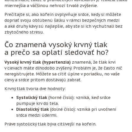
miernejšia a väčšinou nehrozí trvalé zvýšenie.
Prečítajte si, ako kofeín ovplyvňuje srdce, kedy si môžete
dopriať svoju obľúbenú šálku v rámci bezpečných medzí
a aké druhy kávy sú najlepšie, aby ste si ich vychutnali bez
zbytočného stresu.
Čo znamená vysoký krvný tlak
a prečo sa oplatí sledovať ho?
Vysoký krvný tlak (hypertenzia)
znamená, že tlak krvi
v cievach máte dlhodobo zvýšený. Problém je, že často nič
neregistrujete. Môžete sa cítiť úplne v poriadku, no vaše
cievy a srdce pritom dostávajú zabrať.
Krvný tlak tvoria dve hodnoty:
Systolický tlak
(horné číslo): vzniká, keď srdce
pumpuje krv do tela.
Diastolický tlak
(dolné číslo): vzniká pri uvoľnení
srdca medzi údermi.
Práve systolický tlak býva citlivejší na kofeín.