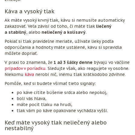
Káva a vysoký tlak
Ak máte vysoký krvný tlak, kávu si nemusíte automaticky
zakazovať. Veľa závisí od toho, či máte tlak
liečený
a stabilný
, alebo
neliečený a kolísavý
.
Pokiaľ si tlak pravidelne meriate, užívate lieky podľa
odporúčania a hodnoty máte ustálené, kávu si spravidla
môžete dopriať.
V praxi to znamená, že
1 až 3 šálky denne
bývajú vo väčšine
prípadov v poriadku
. Sledujte však, ako reagujete vy osobne.
Niekomu
káva
nerobí nič, inému tlak krátkodobo zdvihne.
Pomôže, keď si budete všímať tieto signály:
po káve cítite búšenie srdca alebo nepokoj,
bolí vás hlava,
máte pocit tlaku na hrudi,
tlak vám po káve opakovane vychádza vyšší.
Keď máte vysoký tlak neliečený alebo
nestabilný