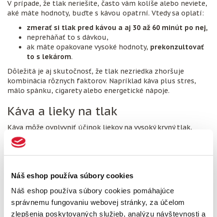
V prípade, že tlak neriešite, často vám kolíše alebo neviete,
aké máte hodnoty, buďte s kávou opatrní. Vtedy sa oplatí:
zmerať si tlak pred kávou a aj 30 až 60 minút po nej,
nepreháňať to s dávkou,
ak máte opakovane vysoké hodnoty,
prekonzultovať
to s lekárom
.
Dôležitá je aj skutočnosť, že tlak nezriedka zhoršuje
kombinácia rôznych faktorov. Napríklad káva plus stres,
málo spánku, cigarety alebo energetické nápoje.
Káva a lieky na tlak
Káva môže ovplyvniť účinok liekov na vysoký krvný tlak,
pretože kofeín dočasne zvyšuje krvný tlak a tepovú
frekvenciu. U niektorých ľudí môže
oslabiť účinok
antihypertenzív
(liekov na znižovanie vysokého krvného
tlaku) alebo zvýšiť riziko vedľajších účinkov, ako je
búšenie
Náš eshop používa súbory cookies
srdca
či
nervozita
.
Náš eshop používa súbory cookies pomáhajúce
Zvyšuje dlhodobé pitie kávy riziko
správnemu fungovaniu webovej stránky, za účelom
vysokého tlaku?
zlepšenia poskytovaných služieb, analýzu návštevnosti a