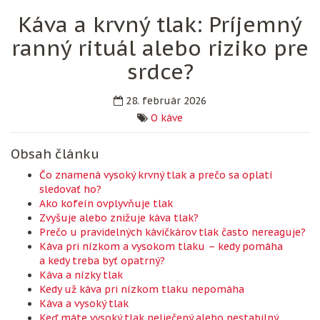
Káva a krvný tlak: Príjemný
ranný rituál alebo riziko pre
srdce?
28. február 2026
O káve
Obsah článku
Čo znamená vysoký krvný tlak a prečo sa oplatí
sledovať ho?
Ako kofeín ovplyvňuje tlak
Zvyšuje alebo znižuje káva tlak?
Prečo u pravidelných kávičkárov tlak často nereaguje?
Káva pri nízkom a vysokom tlaku – kedy pomáha
a kedy treba byť opatrný?
Káva a nízky tlak
Kedy už káva pri nízkom tlaku nepomáha
Káva a vysoký tlak
Keď máte vysoký tlak neliečený alebo nestabilný