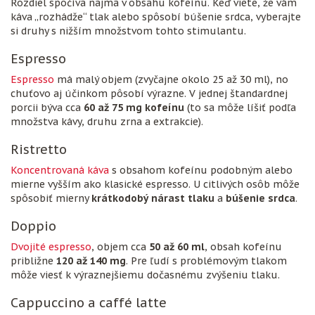
Rozdiel spočíva najmä v obsahu kofeínu. Keď viete, že vám
káva „rozhádže“ tlak alebo spôsobí búšenie srdca, vyberajte
si druhy s nižším množstvom tohto stimulantu.
Espresso
Espresso
má malý objem (zvyčajne okolo 25 až 30 ml), no
chuťovo aj účinkom pôsobí výrazne. V jednej štandardnej
porcii býva cca
60 až 75 mg kofeínu
(to sa môže líšiť podľa
množstva kávy, druhu zrna a extrakcie).
Ristretto
Koncentrovaná káva
s obsahom kofeínu podobným alebo
mierne vyšším ako klasické espresso. U citlivých osôb môže
spôsobiť mierny
krátkodobý nárast tlaku
a
búšenie srdca
.
Doppio
Dvojité espresso
, objem cca
50 až 60 ml
, obsah kofeínu
približne
120 až 140 mg
. Pre ľudí s problémovým tlakom
môže viesť k výraznejšiemu dočasnému zvýšeniu tlaku.
Cappuccino a caffé latte