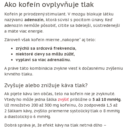
Ako kofeín ovplyvňuje tlak
Kofeín je prirodzený stimulant. V mozgu blokuje látku
nazývanú
adenozín
, ktorá súvisí s pocitom únavy. Keď
adenozín nemôže pôsobiť, cítite sa bdelejší, sústredenejší
a máte viac energie.
Zároveň však kofeín mierne „nakopne“ aj telo:
zrýchli sa srdcová frekvencia,
niektoré cievy sa môžu zúžiť,
vyplaví sa viac adrenalínu.
A práve táto kombinácia zvykne viesť k dočasnému zvýšeniu
krvného tlaku.
Zvyšuje alebo znižuje káva tlak?
Ak pijete kávu len občas, telo na kofeín nie je zvyknuté.
Vtedy ho môže jedna šálka
zvýšiť
približne o
5 až 10 mmHg
.
Už množstvo 200 až 300 mg kofeínu, čo zodpovedá 1,5 až
2 šálkam kávy, zvýšilo priemerne systolický tlak o 8 mmHg
a diastolický o 6 mmHg.
Dobrá správa je, že efekt kávy na tlak netrvá dlho –