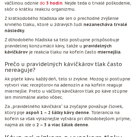
väčšinou odznie
do
3 hodín
. Nejde teda o trvalé poškodenie,
skôr o krátku reakciu organizmu.
Z krátkodobého hľadiska ide len o prechodné zvýšenie
krvného tlaku, ktoré u zdravých ľudí
nezanecháva trvalé
následky.
Z dlhodobého hľadiska sa telo postupne prispôsobuje
pravidelnej konzumácii kávy, takže u
pravidelných
kávičkárov
je reakcia tlaku na kofeín často
miernejšia
.
Prečo u pravidelných kávičkárov tlak často
nereaguje?
Ak pijete kávu každý deň, telo si zvykne. Mozog si postupne
vytvorí viac receptorov na adenozín a na kofeín reaguje
miernejšie. Preto u väčšiny kávičkárov tlak po káve stúpne
len minimálne alebo vôbec.
Za „pravidelného kávičkára“ sa zvyčajne považuje človek,
ktorý pije
aspoň 1 – 2 šálky kávy denne
. Tolerancia na
kofeín sa však výraznejšie vytvára pri dlhodobejšom príjme,
najmä ak ide o
2 – 3 a viac šálok denne
.