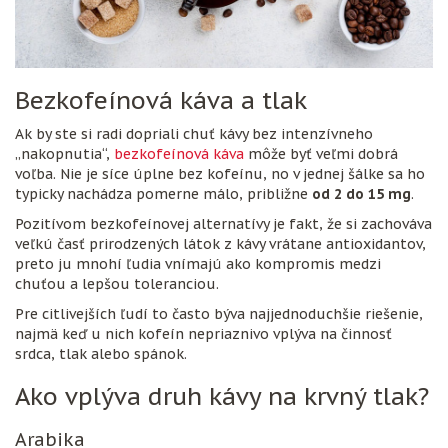
Bezkofeínová káva a tlak
Ak by ste si radi dopriali chuť kávy bez intenzívneho
„nakopnutia“,
bezkofeínová káva
môže byť veľmi dobrá
voľba. Nie je síce úplne bez kofeínu, no v jednej šálke sa ho
typicky nachádza pomerne málo, približne
od 2 do 15 mg
.
Pozitívom bezkofeínovej alternatívy je fakt, že si zachováva
veľkú časť prirodzených látok z kávy vrátane antioxidantov,
preto ju mnohí ľudia vnímajú ako kompromis medzi
chuťou a lepšou toleranciou.
Pre citlivejších ľudí to často býva najjednoduchšie riešenie,
najmä keď u nich kofeín nepriaznivo vplýva na činnosť
srdca, tlak alebo spánok.
Ako vplýva druh kávy na krvný tlak?
Arabika