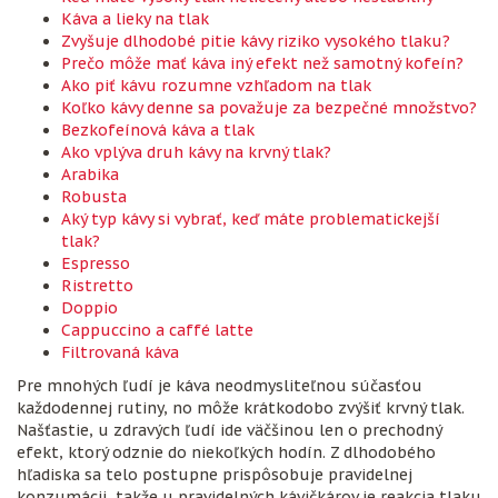
Káva a lieky na tlak
Zvyšuje dlhodobé pitie kávy riziko vysokého tlaku?
Prečo môže mať káva iný efekt než samotný kofeín?
Ako piť kávu rozumne vzhľadom na tlak
Koľko kávy denne sa považuje za bezpečné množstvo?
Bezkofeínová káva a tlak
Ako vplýva druh kávy na krvný tlak?
Arabika
Robusta
Aký typ kávy si vybrať, keď máte problematickejší
tlak?
Espresso
Ristretto
Doppio
Cappuccino a caffé latte
Filtrovaná káva
Pre mnohých ľudí je káva neodmysliteľnou súčasťou
každodennej rutiny, no môže krátkodobo zvýšiť krvný tlak.
Našťastie, u zdravých ľudí ide väčšinou len o prechodný
efekt, ktorý odznie do niekoľkých hodín. Z dlhodobého
hľadiska sa telo postupne prispôsobuje pravidelnej
konzumácii, takže u pravidelných kávičkárov je reakcia tlaku