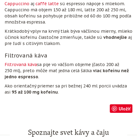
Cappuccino
aj
caffé latte
sú espresso nápoje s mliekom.
Cappuccino má objem 150 až 180 ml, latte 200 až 250 ml,
obsah kofeínu sa pohybuje približne od 60 do 100 mg podľa
množstva espressa.
Krátkodobý vplyv na krvný tlak býva väčšinou mierny, mlieko
účinok kofeínu čiastočne zmierňuje, takže sú
vhodnejšie
aj
pre ľudí s citlivým tlakom.
Filtrovaná káva
Filtrovaná káva
sa pije vo väčšom objeme (často 200 až
250 ml), preto môže mať jedna celá šálka
viac kofeínu než
jedno espresso
.
Ako orientačný priemer sa pri bežnej 240 ml porcii uvádza
asi
95 až 100 mg kofeínu
.
Uložiť
Spoznajte svet kávy a čaju