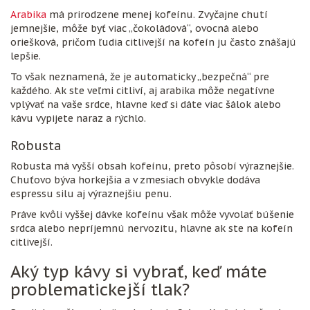
Arabika
má prirodzene menej kofeínu. Zvyčajne chutí
jemnejšie, môže byť viac „čokoládová“, ovocná alebo
oriešková, pričom ľudia citlivejší na kofeín ju často znášajú
lepšie.
To však neznamená, že je automaticky „bezpečná“ pre
každého. Ak ste veľmi citliví, aj arabika môže negatívne
vplývať na vaše srdce, hlavne keď si dáte viac šálok alebo
kávu vypijete naraz a rýchlo.
Robusta
Robusta má vyšší obsah kofeínu, preto pôsobí výraznejšie.
Chuťovo býva horkejšia a v zmesiach obvykle dodáva
espressu silu aj výraznejšiu penu.
Práve kvôli vyššej dávke kofeínu však môže vyvolať búšenie
srdca alebo nepríjemnú nervozitu, hlavne ak ste na kofeín
citlivejší.
Aký typ kávy si vybrať, keď máte
problematickejší tlak?