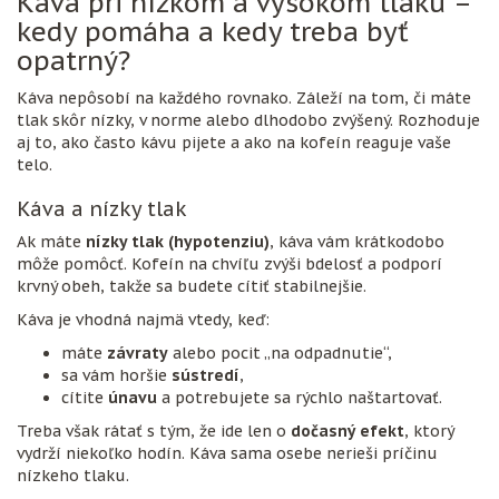
Káva pri nízkom a vysokom tlaku –
kedy pomáha a kedy treba byť
opatrný?
Káva nepôsobí na každého rovnako. Záleží na tom, či máte
tlak skôr nízky, v norme alebo dlhodobo zvýšený. Rozhoduje
aj to, ako často kávu pijete a ako na kofeín reaguje vaše
telo.
Káva a nízky tlak
Ak máte
nízky tlak (hypotenziu)
, káva vám krátkodobo
môže pomôcť. Kofeín na chvíľu zvýši bdelosť a podporí
krvný obeh, takže sa budete cítiť stabilnejšie.
Káva je vhodná najmä vtedy, keď:
máte
závraty
alebo pocit „na odpadnutie“,
sa vám horšie
sústredí
,
cítite
únavu
a potrebujete sa rýchlo naštartovať.
Treba však rátať s tým, že ide len o
dočasný efekt
, ktorý
vydrží niekoľko hodín. Káva sama osebe nerieši príčinu
nízkeho tlaku.