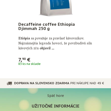
Decaffeine coffee Ethiopia
Djimmah 250 g
Etiópia
sa považuje za pravlasť kávovníkov.
Najznámejšia legenda hovorí, že povzbudivú silu
kávových zŕn
objavil …
7,
€
90
83 ks na sklade
DOPRAVA NA SLOVENSKO ZDARMA
PRI NÁKUPE NAD 49 €
Späť hore
UŽITOČNÉ INFORMÁCIE